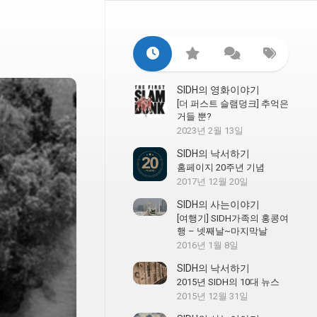
SIDH의 영화이야기
[더 퍼스트 슬램덩크] 추억은
거들 뿐?
2023년 2월 13일
SIDH의 낙서하기
홈페이지 20주년 기념
2017년 12월 20일
SIDH의 사는이야기
[여행기] SIDH가족의 홍콩여
행 – 넷째날~마지막날
2016년 1월 8일
SIDH의 낙서하기
2015년 SIDH의 10대 뉴스
2015년 12월 31일