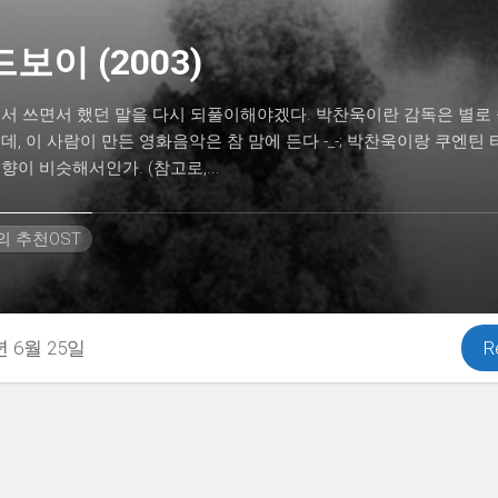
보이 (2003)
해서 쓰면서 했던 말을 다시 되풀이해야겠다. 박찬욱이란 감독은 별로
데, 이 사람이 만든 영화음악은 참 맘에 든다 -_-; 박찬욱이랑 쿠엔틴
향이 비슷해서인가. (참고로,...
H의 추천OST
년 6월 25일
R