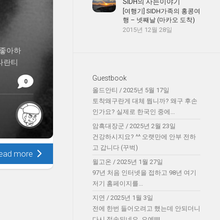
SIDH의 사는이야기
[여행기] SIDH가족의 홍콩여
행 – 넷째날 (마카오 도착)
2015년 12월 28일
 좋아하
 타란티
Guestbook
0
올드안티
/
2025년 5월 17일
토착왜구란게 대체 뭡니까? 왜구 후손
인가요? 실제로 한국인 중에...
암흑대장군
/
2025년 2월 23일
건강하시지요? ^^ 오랫만에 안부 전하
고 갑니다 (꾸벅)
ead more
윌고온
/
2025년 1월 27일
97년 처음 인터넷을 접하고 98년 여기
저기 홈페이지를...
지연
/
2025년 1월 3일
전에 한번 들어오려고 했는데 안되더니
다시 접속되네요. 오예!!!!...