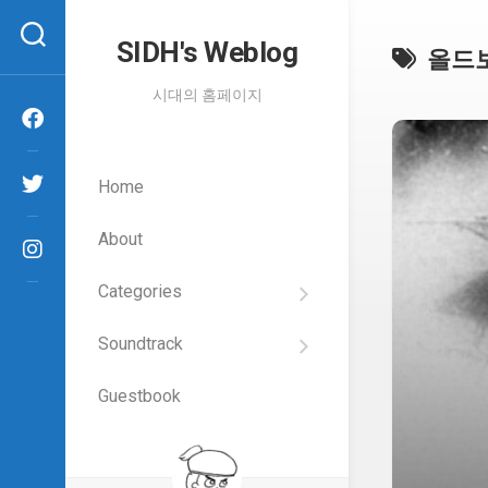
Skip
to
SIDH′s Weblog
올드
content
시대의 홈페이지
Home
About
Categories
SIDH
의
Soundtrack
건
Films
담
이
Guestbook
Artists
야
기
SIDH