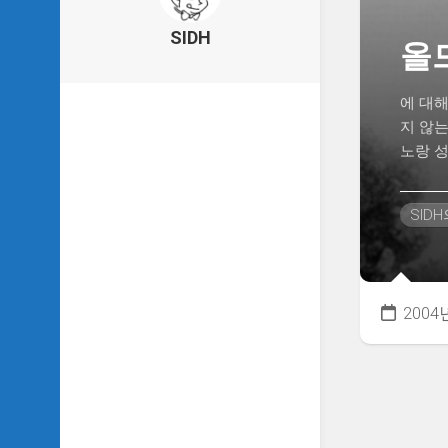
의
건
SIDH
올드
축
물
이
에 대
야
지 않는
기
노랑 성
SIDH
의
낙
SID
서
하
기
SIDH
2004
의
사
는
이
야
기