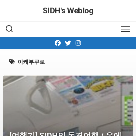
Skip
SIDH′s Weblog
to
content
이케부쿠로
[여행기] SIDH의 동경여행 / 우에