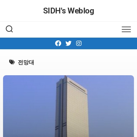
Skip
SIDH′s Weblog
to
content
전망대