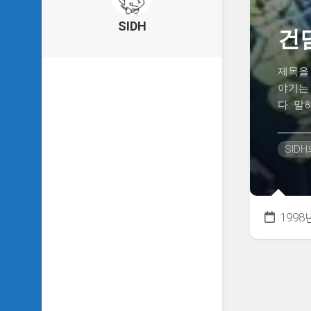
의
건
SIDH
건
축
물
이
제목을 
야
야기는
기
다. 말
SIDH
의
낙
SID
서
하
기
SIDH
1998
의
사
는
이
야
기