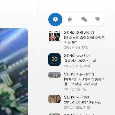
SIDH의 영화이야기
[더 퍼스트 슬램덩크] 추억은
거들 뿐?
2023년 2월 13일
SIDH의 낙서하기
홈페이지 20주년 기념
2017년 12월 20일
SIDH의 사는이야기
[여행기] SIDH가족의 홍콩여
행 – 넷째날~마지막날
2016년 1월 8일
SIDH의 낙서하기
2015년 SIDH의 10대 뉴스
2015년 12월 31일