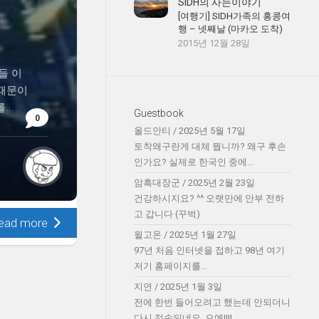
SIDH의 사는이야기
[여행기] SIDH가족의 홍콩여
행 – 넷째날 (마카오 도착)
2015년 12월 28일
들 이
 때문이
..
Guestbook
0
올드안티
/
2025년 5월 17일
토착왜구란게 대체 뭡니까? 왜구 후손
인가요? 실제로 한국인 중에...
암흑대장군
/
2025년 2월 23일
건강하시지요? ^^ 오랫만에 안부 전하
고 갑니다 (꾸벅)
ead more
윌고온
/
2025년 1월 27일
97년 처음 인터넷을 접하고 98년 여기
저기 홈페이지를...
지연
/
2025년 1월 3일
전에 한번 들어오려고 했는데 안되더니
다시 접속되네요. 오예!!!!...