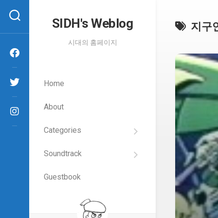
Skip
to
SIDH′s Weblog
지구
content
시대의 홈페이지
Home
About
Categories
SIDH
의
Soundtrack
건
Films
담
이
Guestbook
Artists
야
기
SIDH