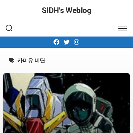
Skip
SIDH′s Weblog
to
content
카미유 비단