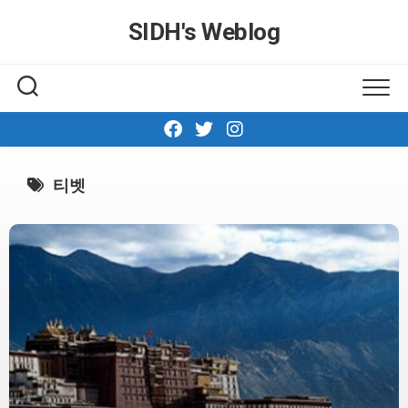
Skip
SIDH′s Weblog
to
content
티벳