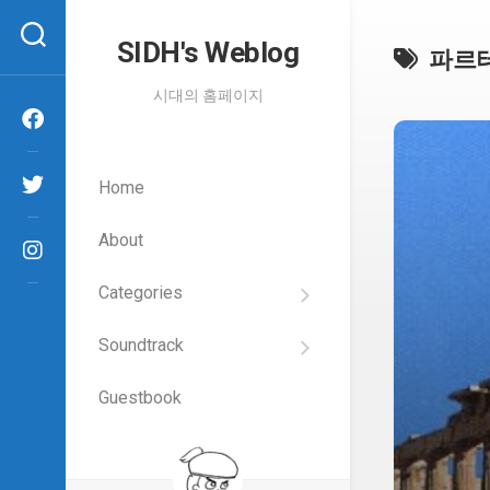
Skip
to
SIDH′s Weblog
파르
content
시대의 홈페이지
Home
About
Categories
SIDH
의
Soundtrack
건
Films
담
이
Guestbook
Artists
야
기
SIDH