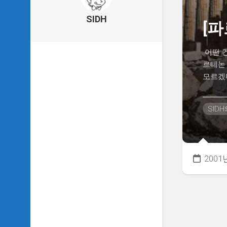
의
건
SIDH
[
축
물
이
어떤 
야
르테논
기
모르겠다
SIDH
의
낙
SID
서
하
기
SIDH
2001
의
사
는
이
야
기