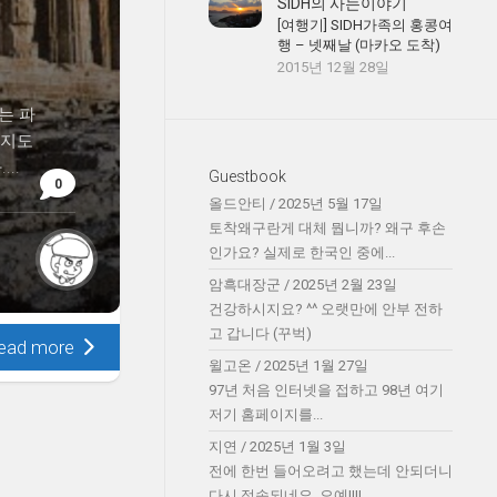
SIDH의 사는이야기
[여행기] SIDH가족의 홍콩여
행 – 넷째날 (마카오 도착)
2015년 12월 28일
는 파
일지도
..
Guestbook
0
올드안티
/
2025년 5월 17일
토착왜구란게 대체 뭡니까? 왜구 후손
인가요? 실제로 한국인 중에...
암흑대장군
/
2025년 2월 23일
건강하시지요? ^^ 오랫만에 안부 전하
고 갑니다 (꾸벅)
ead more
윌고온
/
2025년 1월 27일
97년 처음 인터넷을 접하고 98년 여기
저기 홈페이지를...
지연
/
2025년 1월 3일
전에 한번 들어오려고 했는데 안되더니
다시 접속되네요. 오예!!!!...