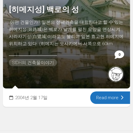
[히메지성] 백로의 성
어떤 건물인가? 일본의 성곽건축을 대표한다고 할 수 있는
히메지성(姬路城)은 백로가 날개를 펼친 모양을 연상시켜
시라사기성(白鷺城)이라고도 불리며 일본 효고현 히메지에
위치하고 있다. (히메지는 오사카에서 서쪽으로 60km...
0
SIDH의 건축물이야기
2004년 2월 17일
Read more