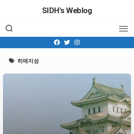
Skip
SIDH′s Weblog
to
content
히메지성