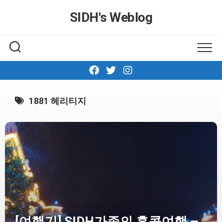
Skip
SIDH′s Weblog
to
content
1881 헤리티지
[여행기] SIDH가족의 홍콩여행 –