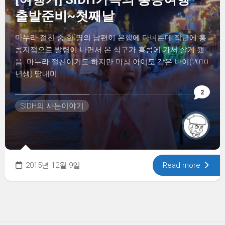
출발준비~첫째날
마누라 절친 중 한 명의 남편이 은행에 다니는데 작년에 홍
콩지점으로 발령이 나면서 온 식구가 홍콩에 가서 살게 됐
음. 마누라 절친이기도 하지만 마침 아이도 같은 나이(2010
년생) 딸내미...
2
SIDH의 사는이야기
2015년 12월 9일
Read more