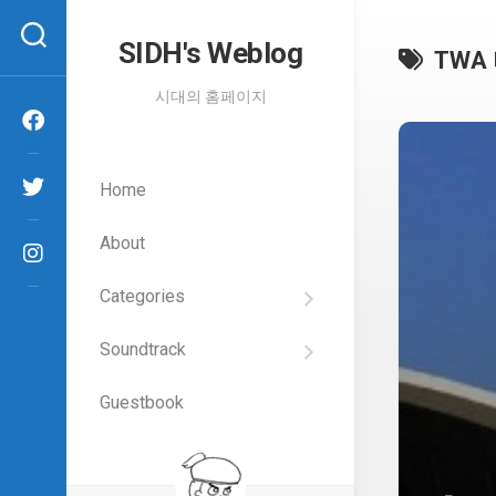
Skip
to
SIDH′s Weblog
TWA
content
시대의 홈페이지
Home
About
Categories
SIDH
의
Soundtrack
건
Films
담
이
Guestbook
Artists
야
기
SIDH