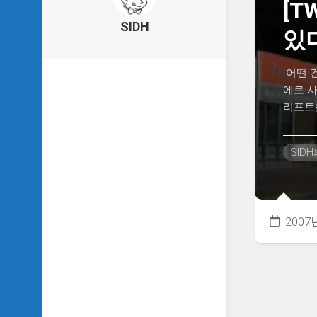
[T
의
건
SIDH
있
축
물
이
어떤 
야
에로 사
기
리포트를
SIDH
의
낙
SID
서
하
기
SIDH
2007
의
사
는
이
야
기