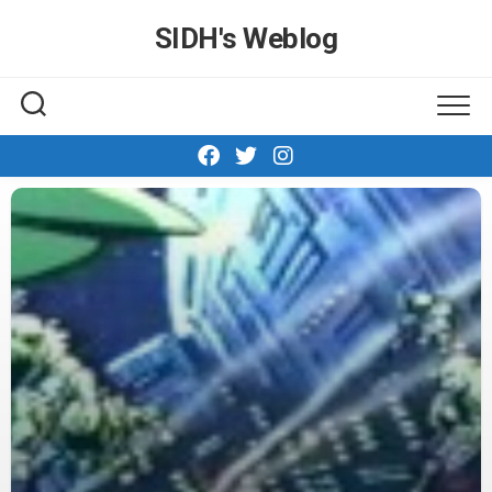
Skip
SIDH′s Weblog
to
content