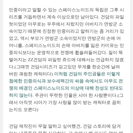
민중이라고 말할 수 있는 스페이스노이드의 독립은 그후 시
리즈를 거듭하면서 계속 이상으로만 남아있다. 건담의 파일
럿이었던 아무로는 우주에서 자랐지만 아버지가 연방군 소
속이었기 때문에 진정한 민중이라고 말하기는 좀 거리가 있
었고, 역시 부모가 연방군 소속이었지만 연방군의 손에 어
머니를, 스페이스노이드의 손에 아버지를 잃은 카미유는 민
중의식보다는 운명적으로 전쟁에 휩쓸려들어갔다. 질이 뚝
떨어지는 ZZ건담의 파일럿 쥬드에 대해서는 언급하지 않겠
다.(그때껏 건담시리즈가 갖고있던 무게를 한순간에 날려
버린 괘씸한 캐릭터다)
이처럼 건담의 주인공들은 이렇게
첨예한 민중의식과 보수세력간의 싸움 속에서도 아무도 전
쟁의 배경인 스페이스노이드의 이상에 대해 찬성도 반대도
하지 않는다.
주관이 뚜렷한 인물은 샤아 한 사람뿐이다.(그
래서 아직껏 샤아가 가장 사랑을 많이 받는 캐릭터로 꼽히
는지도 모른다)
건담 제작진이 무얼 말하고 싶어했건, 건담 스토리에 담겨