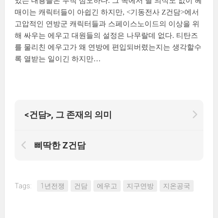
있는 내용들은 무척 심오하다. 그 속에서 별 의식도 없이 헤
매이는 캐릭터들이 아쉽긴 하지만, <기동전사 Z건담>에서
고압적인 연방군 캐릭터들과 스페이스노이드의 이상을 위
해 싸우는 에우고 대원들의 설정은 나무랄데 없다. 티탄즈
를 물리친 에우고가 왜 연방에 편입되버렸는지는 생각할수
록 열받는 일이긴 하지만…
<건담>, 그 존재의 의미
삐딱한 Z건담
Tags:
1년전쟁
건담
에우고
지구연방
지온공국