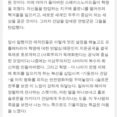
된 것이다. 이에 야마가 돌아버린 스페이스노이드들이 혁명
을 외쳤다. 자신들을 탄압하는 지구에 콜로니를 떨어뜨려
핵겨울을 일으키고, 새로운 세계인 우주가 중심이 되는 세
상을 꿈꾼 것이다. 그러자 건담을 앞세운 연방군은 그들을
탄압했다.
앞서 말했지만 제작진들은 이렇게 멋진 설정을 해놓고도 프
롤레타리아 혁명에 대한 반발심 때문인지 지온공국을 결국
독재로 흐르게하고 (사회주의가 독재화된다는 공식에 충실
한 모양이다) 나중에는 이상주의자인 샤아마저 복수의 화
신처럼 만들어버렸다. 그리고 혁명 – 더 나아가 전쟁 자체
에 회의를 일으키게 하는 복선을 삽입시켜 <기동전사 건담
>을 마치 평화를 외치는 반전영화처럼 꾸며놓았다. (솔로몬
전투를 보면 이 느낌이 강하게 와닿는다. 밀라이와 헤어져
장렬하게 전사하는 스렛가와, 어린 딸을 떠나보내고 홀로
솔로몬을 지키다가 건담에게 두조각나는 도즐. 이 두사람의
죽음을 보면서 나는 어느 쪽으로도 기울지않는 똑같은 아픔
을 느꼈다)