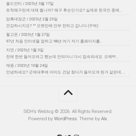
올드안티
/
2025년 5월 17일
토착왜구란게 대체 뭡니까? 왜구 후손인가요? 실제로 한국인 중에...
암흑대장군
/
2025년 2월 23일
건강하시지요? ^^ 오랫만에 안부 전하고 갑니다 (꾸벅)
윌고온
/
2025년 1월 27일
97년 처음 인터넷을 접하고 98년 여기 저기 홈페이지를...
지연
/
2025년 1월 3일
전에 한번 들어오려고 했는데 안되더니 다시 접속되네요. 오예!!!!...
재원
/
2023년 10월 24일
안녕하세요? 군제대후에 아마도 건담 찾다가 들어오게 된거 같은데....
SIDH′s Weblog © 2026. All Rights Reserved.
Powered by
WordPress
. Theme by
Alx
.