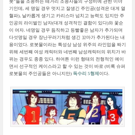
봇”들을 조종하는 떼거리 조종사들의 구성비에 관한 이야
기인데, 세 명일 경우 멋지고 잘생긴 주인공(성격은 대게 열
혈파), 날카롭게 생기고 카리스마 넘치고 능력도 있지만 주
인공의 라이벌인 남자(대개 성격적인 결함이 있다)와 꽃순
이 여자. 네명일 경우 듬직하고 등빨좋은 남자가 추가되며
다섯명일 경우 장난꾸러기처럼 생긴 꼬마가 추가된다는 내
용이었다. 로봇물이라는 특성상 남성 위주의 라인업을 짜기
위해 세번째 여성 캐릭터와 네번째 남성캐릭터의 위치가 바
뀌는 경우도 종종 있다. 하여튼 이런 형태의 전형적인 예이
면서 선구적인 케이스라고 할 수 있는 것이 바로 (비록 슈퍼
로봇물의 주인공들은 아니지만)
독수리 5형제
이다.