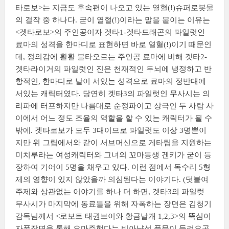
타로보>는 지금도 후속편이 나오고 있는 열혈(!)슈퍼로봇물
의 걸작 중 하나다. 굳이 열혈(!)이라는 말을 붙이는 이유는
<겟타로보>의 주인공이자 겟타1-겟타드래곤의 파일럿인
료마의 성격을 한마디로 표현하면 바로 열혈(!)이기 때문인
데, 정의감에 활활 불타오르는 주인공 료마에 비해 겟타2-
겟타라이거의 파일럿인 진은 천재적인 두뇌에 냉정하고 반
항적인, 한마디로 날이 서있는 성격으로 료마의 정반대에
서있는 캐릭터였다. 당연히 겟타3의 파일럿인 무사시는 의
리파에 터프하지만 나름대로 순정파이고 상극인 두 사람 사
이에서 어느 정도 조율의 역할을 할 수 있는 캐릭터가 될 수
밖에. 겟타로보가 모두 3대이므로 파일럿도 이상 3명뿐이
지만 위 그림에서와 같이 서브머신으로 게타팀을 지원하는
미치루라는 여성캐릭터와 그녀의 꼬마동생 겐키가 굳이 등
장하여 기어이 5명을 채우고 있다. 이런 점에서 독수리 5형
제의 영향이 있지 않았을까 의심된다는 이야기다. (덧붙여
주제와 상관없는 이야기를 하나 더 하면, 겟타3의 파일럿
무사시가 마지막에 동료들을 위해 자폭하는 장면은 김청기
감독님께서 <로보트 태권브이와 황금날개 1,2,3>의 뚝심이
자폭장면을 통해 오마쥬했다는 비아냥성 풍문이 들려오곤