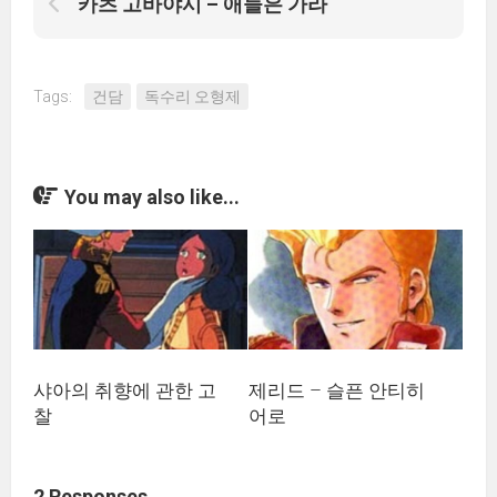
카츠 고바야시 – 애들은 가라
Tags:
건담
독수리 오형제
You may also like...
샤아의 취향에 관한 고
제리드 – 슬픈 안티히
찰
어로
2 Responses