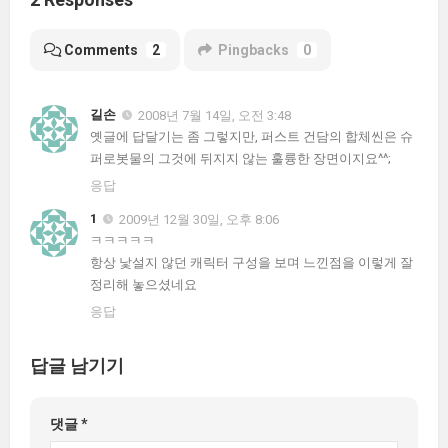
Comments
2
Pingbacks
0
길손
2008년 7월 14일, 오전 3:48
옛글에 답달기는 좀 그렇지만, 퍼스트 건담의 합체씬은 슈
퍼로봇물의 그것에 뒤지지 않는 훌륭한 장면이지요^^;
응답
1
2009년 12월 30일, 오후 8:06
ㅋㅋㅋㅋㅋ
항상 낯설지 않던 캐릭터 구성을 보며 느낀점을 이렇게 잘
정리해 놓으셨네요
응답
답글 남기기
댓글
*