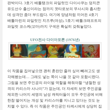
판박이다. 3호기 배틀탱크의 파일럿인 다이사쿠는 덩치큰
유도선수 출신이라는 점까지 겟타로보의 무사시와 흡사한
데 성격만 좀더 부드럽다. 여기에 양념처럼 끼어든 4호기
배틀마린의 파일럿인 치즈루(여성), 5호기 배틀크래프트의
파일럿 코스케(꼬마)까지 구색은 확실히 갖춰놓았다.
UFO전사 다이아포론 (1976년)
이 작품을 집어넣으면 괜히 혼란만 줄까 싶어 빼려고도 생
각해봤는데… 그래도 넣는 쪽이 나을 것 같아 포함시켰다.
그림을 보면 주인공의 라이벌 역할을 해줘야할 “냉철한 성
격의 카리스마 사나이”가 없는데, 더 자세히 보면 주인공을
제외한 나머지 세명의 남성 캐릭터들이 모두 주인공에 비해
한참 떨어지는 개성 및 카리스마를 지니고 있다는 것도 눈
치챌 수 있다. 즉 이 작품은 주인공인 타케시에게 상당히 집