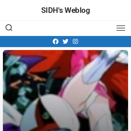
Skip
SIDH′s Weblog
to
content