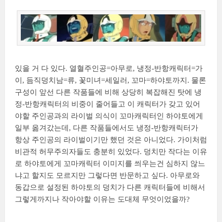
있을 거 다 있다. 열혈주인공=아무로, 냉정-반항캐릭터=가
이, 듬직덩치남=류, 꽃미녀=세일러, 꼬마=하야토까지. 물론
구성이 앞선 다른 작품들에 비해 상당히 복잡해진 탓에 냉
정-반항캐릭터의 비중이 줄어들고 이 캐릭터가 갖고 있어
야할 주인공과의 라이벌 의식이 꼬마캐릭터인 하야토에게
일부 옮겨갔는데, 다른 작품들에서도 냉정-반항캐릭터가
항상 주인공의 라이벌이기만 했던 것은 아니었다. 가이처럼
비관적 허무주의자들도 충분히 있었다. 덩치만 작다는 이유
로 하야토에게 꼬마캐릭터 이미지를 씌우는건 심하지 않느
냐고 할지도 모르지만 그렇다면 반문하고 싶다. 아무로와
동갑으로 설정된 하야토의 덩치가 다른 캐릭터들에 비해서
그렇게까지나 작아야할 이유는 도대체 무엇이었을까?