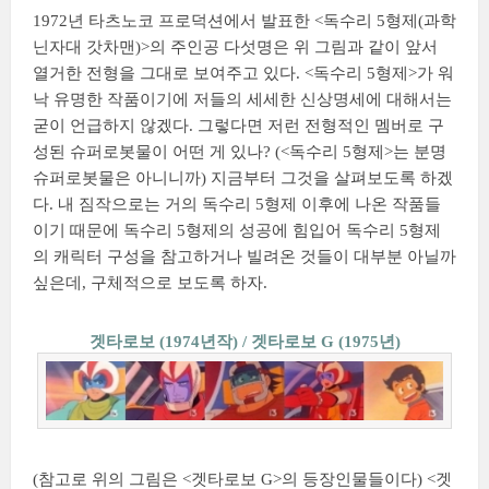
1972년 타츠노코 프로덕션에서 발표한 <독수리 5형제(과학
닌자대 갓차맨)>의 주인공 다섯명은 위 그림과 같이 앞서
열거한 전형을 그대로 보여주고 있다. <독수리 5형제>가 워
낙 유명한 작품이기에 저들의 세세한 신상명세에 대해서는
굳이 언급하지 않겠다. 그렇다면 저런 전형적인 멤버로 구
성된 슈퍼로봇물이 어떤 게 있나? (<독수리 5형제>는 분명
슈퍼로봇물은 아니니까) 지금부터 그것을 살펴보도록 하겠
다. 내 짐작으로는 거의 독수리 5형제 이후에 나온 작품들
이기 때문에 독수리 5형제의 성공에 힘입어 독수리 5형제
의 캐릭터 구성을 참고하거나 빌려온 것들이 대부분 아닐까
싶은데, 구체적으로 보도록 하자.
겟타로보 (1974년작) / 겟타로보 G (1975년)
(참고로 위의 그림은 <겟타로보 G>의 등장인물들이다) <겟