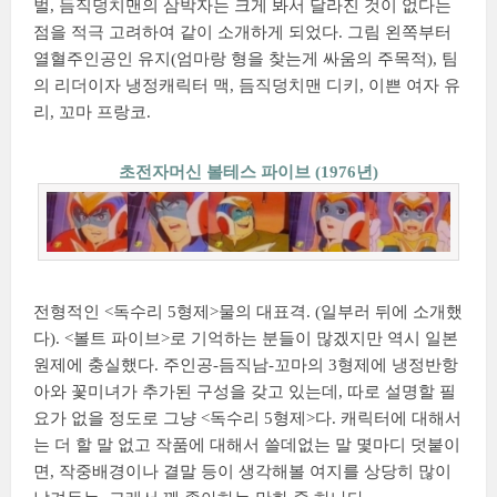
벌, 듬직덩치맨의 삼박자는 크게 봐서 달라진 것이 없다는
점을 적극 고려하여 같이 소개하게 되었다. 그림 왼쪽부터
열혈주인공인 유지(엄마랑 형을 찾는게 싸움의 주목적), 팀
의 리더이자 냉정캐릭터 맥, 듬직덩치맨 디키, 이쁜 여자 유
리, 꼬마 프랑코.
초전자머신 볼테스 파이브 (1976년)
전형적인 <독수리 5형제>물의 대표격. (일부러 뒤에 소개했
다). <볼트 파이브>로 기억하는 분들이 많겠지만 역시 일본
원제에 충실했다. 주인공-듬직남-꼬마의 3형제에 냉정반항
아와 꽃미녀가 추가된 구성을 갖고 있는데, 따로 설명할 필
요가 없을 정도로 그냥 <독수리 5형제>다. 캐릭터에 대해서
는 더 할 말 없고 작품에 대해서 쓸데없는 말 몇마디 덧붙이
면, 작중배경이나 결말 등이 생각해볼 여지를 상당히 많이