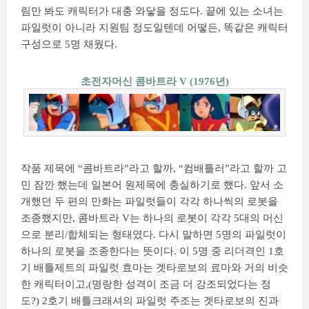
림만 봐도 캐릭터가 대충 와닿을 정도다. 끝에 있는 소녀는
파일럿이 아니라 지원팀 정도일텐데 어떻든, 똑같은 캐릭터
구성으로 5명 채웠다.
초전자머신 콤바트라 V (1976년)
작품 제목에 “콤바트라”라고 할까, “컴배틀러”라고 할까 고
민 잠깐 했는데 일본어 원제목에 충실하기로 했다. 앞서 소
개했던 두 편의 만화는 파일럿들이 각각 하나씩의 로봇을
조종했지만, 콤바트라 V는 하나의 로봇이 각각 5대의 머신
으로 분리/합체되는 형태였다. 다시 말하면 5명의 파일럿이
하나의 로봇을 조종한다는 뜻이다. 이 5명 중 리더격인 1호
기 배틀제트의 파일럿 효마는 겟타로보의 료마와 거의 비슷
한 캐릭터이고,(명랑한 성격이 조금 더 강조되었다는 정
도?) 2호기 배틀크래셔의 파일럿 주조는 겟타로보의 진과