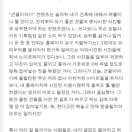
“건물이야기” 컨텐츠는 솔직히 내가 건축에 대해서 쥐뿔이
나 뭘 안다고, 진작부터 보기 좋은 건물의 뽀사시한 사진빨
로 승부했어야 하는 컨텐츠였다. (…쓰다보니, 무슨 포털사
이트 기획팀장 같은 소리 하구 앉았네. 승부를 걸거나 말거
나 돈 한 푼 안되는 홈페이지 갖구 지랄하기는) 그런데도 브
라우저를 열자마자 한가득 달려드는 이따시만한 사진들에
워낙 노이로제끼가 있다보니, 그런 사진들을 일부러 외면하
고 사진이 있어도 줄이고 줄여서 가로세로 200 픽셀 정도로
맞춰 집어넣는 짓을 해왔던 거다. 그러다가 오늘, 건물이야
기에 올릴만한 무슨 꺼리 없나 이런저런 사이트들을 뒤지다
보니, 내 홈페이지에 사진만 시원시원하게 올려도 훨 볼만
하겠다는 생각이 비로소 들었던 거다. 그래서 결심했다. 그
동안 올린 건물들 사진 큰 걸로 다 바꾸고 하는 김에 아예
몇 장 더 집어넣기로. 뭐, 한다고만 해놓고 언제 완결될지야
모르는 일이지만.
혹시 머리 잘 돌아가는 사람들은, 내가 글깜도 떨어지고 하