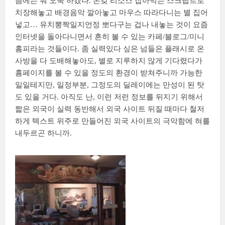
즘에는 뭐 오죽 하겠나. 온갖 리소스 잡아먹는 스크립트로
치장해놓고 배경음악 깔아놓고 마우스 따라다니는 별 집어
넣고… 유치뽕짝일지언정 뽀다구는 겁나 내놓는 것이 요즘
인터넷을 돌아다니면서 흔히 볼 수 있는 카페/블로그/미니
홈피라는 것들이다. 좀 실력있다 싶은 넘들은 플래시로 온
사방을 다 도배해놓아도, 별로 지루하지 않게 기다렸다가
홈페이지를 볼 수 있을 정도의 환경이 받쳐주니까 가능한
일일테지만, 일정부분, 그정도의 딜레이에는 만성이 된 탓
도 있을 거다. 아직도 난, 이런 저런 정보를 뒤지기 위해서
짧은 외국이 실력 동반해서 외국 사이트 뒤질 때마다 철저
하게 텍스트 위주로 만들어진 외국 사이트의 극악함에 혀를
내두르곤 하니까.