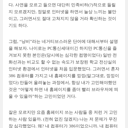
다. 사연을 모르고 들으면 대단히 민족비하(?)적으로 들릴
지 모르겠지만, 정말로 인터넷을 하면서 늘상 느끼는 불만
이고, 그러면서도 절대 고쳐지지 않을 거라 확신하는 것이
기도 하다.
그럼, “낭비”라는 네거티브스러운 단어에 대해서부터 설명
을 해보자. 나이로는 PC통신세대이긴 하지만 PC통신을 즐
겨보지 못한 본인은(당시에는 심각한 컴맹이었다) 일반 전
화선과는 비교도 할 수 없는 속도가 보장된 학교 전산실의
인터넷 환경에서 인터넷을 처음 입문했었다. 그러면서 혼자
386 컴퓨터를 가지고 내 홈페이지를 낑낑(말그대로, 낑낑이
었다) 만들어 올려놓는 과정에서, 항상 내가 고민해야했던
것은 “어떻게 하면 내 홈페이지를 좀더 빨리 브라우저에 띄
울 수 있을까”하는 고민이었던 거다.
잘은 모르지만 요즘 홈페이지 쓰는 사람들 중 저런 거 고민
하는 사람 있을까. (전혀 없진 않겠지) 나는 저 문제가 무진
장 심각했었다. 왜? 내 컴퓨터가 386이었으니까. 내 컴퓨터