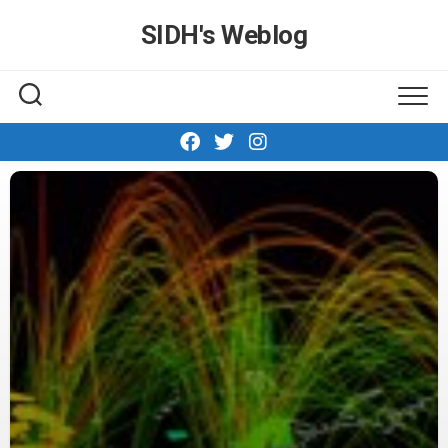
Skip
SIDH′s Weblog
to
content