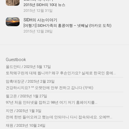
2015년 SIDH의 10대 뉴스
2015년 12월 31일
SIDH의 사는이야기
[여행기] SIDH가족의 홍콩여행 – 넷째날 (마카오 도착)
2015년 12월 28일
Guestbook
올드안티
/
2025년 5월 17일
토착왜구란게 대체 뭡니까? 왜구 후손인가요? 실제로 한국인 중에...
암흑대장군
/
2025년 2월 23일
건강하시지요? ^^ 오랫만에 안부 전하고 갑니다 (꾸벅)
윌고온
/
2025년 1월 27일
97년 처음 인터넷을 접하고 98년 여기 저기 홈페이지를...
지연
/
2025년 1월 3일
전에 한번 들어오려고 했는데 안되더니 다시 접속되네요. 오예!!!!...
재원
/
2023년 10월 24일