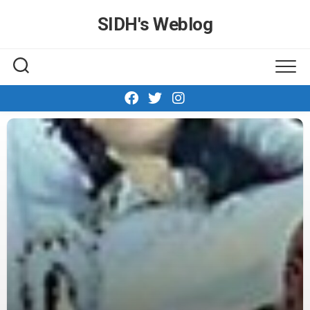
Skip
SIDH′s Weblog
to
content