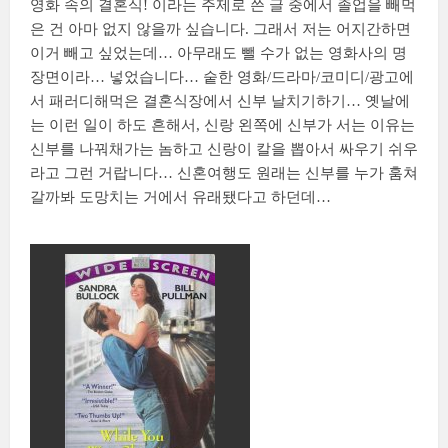
영화 속의 결혼식! 이라는 주제로 쓴 글 중에서 졸업을 빼먹
은 건 아마 없지 않을까 싶습니다. 그래서 저는 어지간하면
이거 빼고 싶었는데… 아무래도 뺄 수가 없는 영화사의 명
장면이라… 넣었습니다… 숱한 영화/드라마/코미디/광고에
서 패러디해먹은 결혼식장에서 신부 날치기하기… 옛날에
는 이런 일이 하도 흔해서, 신랑 왼쪽에 신부가 서는 이유는
신부를 나꿔채가는 놈하고 신랑이 칼을 뽑아서 싸우기 쉬우
라고 그런 거랍니다… 신혼여행도 원래는 신부를 누가 훔쳐
갈까봐 도망치는 거에서 유래됐다고 하던데…