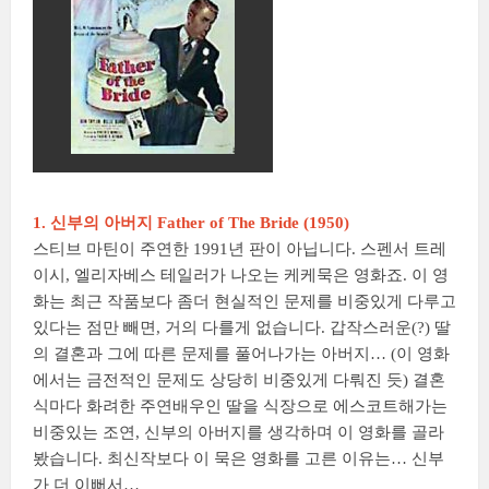
1. 신부의 아버지 Father of The Bride (1950)
스티브 마틴이 주연한 1991년 판이 아닙니다. 스펜서 트레
이시, 엘리자베스 테일러가 나오는 케케묵은 영화죠. 이 영
화는 최근 작품보다 좀더 현실적인 문제를 비중있게 다루고
있다는 점만 빼면, 거의 다를게 없습니다. 갑작스러운(?) 딸
의 결혼과 그에 따른 문제를 풀어나가는 아버지… (이 영화
에서는 금전적인 문제도 상당히 비중있게 다뤄진 듯) 결혼
식마다 화려한 주연배우인 딸을 식장으로 에스코트해가는
비중있는 조연, 신부의 아버지를 생각하며 이 영화를 골라
봤습니다. 최신작보다 이 묵은 영화를 고른 이유는… 신부
가 더 이뻐서…