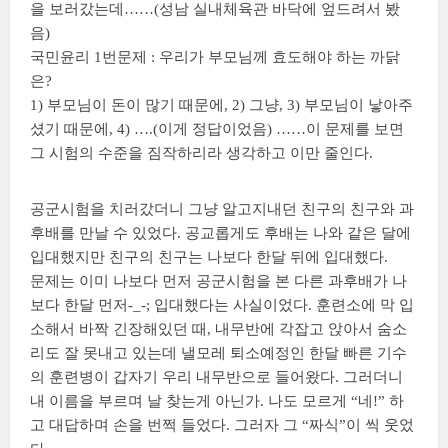
을 보러갔는데……(성남 실내체육관 바닥에 엎드려서 봤
음)
국민윤리 1번문제 : 우리가 부모님께 효도해야 하는 까닭
은?
1) 부모님이 돈이 많기 때문에, 2) 그냥, 3) 부모님이 낳아주
셨기 때문에, 4) ….(이게 정답이었음) ……이 문제를 보면
그 시험의 수준을 짐작하리라 생각하고 이만 줄인다.
공군시험을 치러갔더니 그냥 알고지내던 친구의 친구와 과
후배를 만날 수 있었다. 공교롭게도 후배는 나와 같은 달에
입대했지만 친구의 친구는 나보다 한달 뒤에 입대했다.
문제는 이미 나보다 먼저 공군시험을 본 다른 과후배가 나
보다 한달 먼저-_-; 입대했다는 사실이었다. 훈련소에 막 입
소해서 바짝 긴장해있던 때, 내무반에 각잡고 앉아서 숨소
리도 잘 못내고 있는데 낼모레 퇴소예정인 한달 빠른 기수
의 훈련병이 갑자기 우리 내무반으로 들어왔다. 그러더니
내 이름을 부르며 날 찾는게 아닌가. 나도 모르게 “네!” 하
고 대답하며 손을 번쩍 들었다. 그러자 그 “짜식”이 씩 웃었