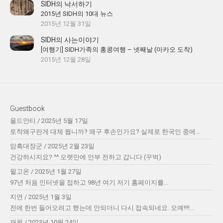
SIDH의 낙서하기
2015년 SIDH의 10대 뉴스
2015년 12월 31일
SIDH의 사는이야기
[여행기] SIDH가족의 홍콩여행 – 넷째날 (마카오 도착)
2015년 12월 28일
Guestbook
올드안티
/
2025년 5월 17일
토착왜구란게 대체 뭡니까? 왜구 후손인가요? 실제로 한국인 중에...
암흑대장군
/
2025년 2월 23일
건강하시지요? ^^ 오랫만에 안부 전하고 갑니다 (꾸벅)
윌고온
/
2025년 1월 27일
97년 처음 인터넷을 접하고 98년 여기 저기 홈페이지를...
지연
/
2025년 1월 3일
전에 한번 들어오려고 했는데 안되더니 다시 접속되네요. 오예!!!!...
재원
/
2023년 10월 24일