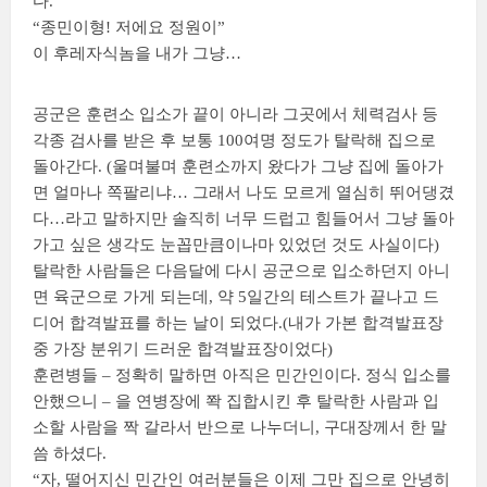
다.
“종민이형! 저에요 정원이”
이 후레자식놈을 내가 그냥…
공군은 훈련소 입소가 끝이 아니라 그곳에서 체력검사 등
각종 검사를 받은 후 보통 100여명 정도가 탈락해 집으로
돌아간다. (울며불며 훈련소까지 왔다가 그냥 집에 돌아가
면 얼마나 쪽팔리냐… 그래서 나도 모르게 열심히 뛰어댕겼
다…라고 말하지만 솔직히 너무 드럽고 힘들어서 그냥 돌아
가고 싶은 생각도 눈꼽만큼이나마 있었던 것도 사실이다)
탈락한 사람들은 다음달에 다시 공군으로 입소하던지 아니
면 육군으로 가게 되는데, 약 5일간의 테스트가 끝나고 드
디어 합격발표를 하는 날이 되었다.(내가 가본 합격발표장
중 가장 분위기 드러운 합격발표장이었다)
훈련병들 – 정확히 말하면 아직은 민간인이다. 정식 입소를
안했으니 – 을 연병장에 쫙 집합시킨 후 탈락한 사람과 입
소할 사람을 짝 갈라서 반으로 나누더니, 구대장께서 한 말
씀 하셨다.
“자, 떨어지신 민간인 여러분들은 이제 그만 집으로 안녕히