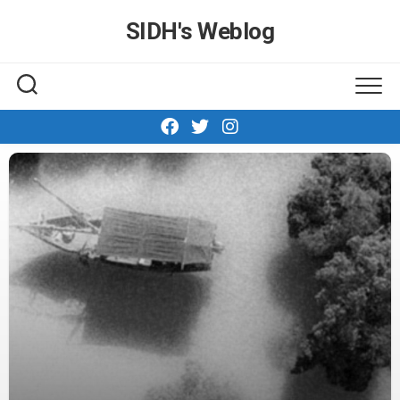
Skip
SIDH′s Weblog
to
content