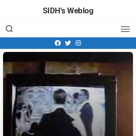
Skip
SIDH′s Weblog
to
content