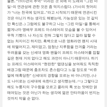
물론, “1935년의 추억” 이라는 것 외에 이 노래와 <그린 마
일>의 연관성에 관한 것은 좀 억지스럽다. (가사의 첫머리
가 “나는 천국에 있어요..”라고 시작되기 때문에 연관시킨
것은 아닌가 하는 생각도 해봤는데, 가능성은 있는 것 같지
만 확신은..) 그럼에도 불구하고 나는 <그린 마일>을 통해서
짧게나마 명배우 프레드 아스테어의 모습을 볼 수 있어서
무척 기뻤다. 나 자신도 전혀 그렇지 않다고 잘라 말할 수
없는 처지이긴 하지만, 흑백으로 나온 영화라면 왠지 시대
에 뒤떨어지고, 재미없고, 엄청난 지루함을 안겨줄 거라는
두려움을 갖는 신세대 영화 팬들이 프레드 아스테어를 접할
길은 현재 거의 없다고 해도 과언이 아니기 때문이다. 하기
는 프레드 아스테어의 “현란한” 탭댄싱을 보여줘도 칙칙한
배경그림 때문에 춤조차도 촌스럽다고 느낄 정도로 “비쥬
얼에 매혹당한” 신세대의 경향을 모르는 바 아니지만, (나
도 나이로는 신세대에 속한다고 생각했는데..^^;) 그렇다고
해도 누룽지의 구수함을 모르고 콜라의 톡 쏘는 맛에만 얽
매여있는 것은 아닌가 하는 생각에 엷은 안타까움이 번지는
것까지 막을 순 없다.