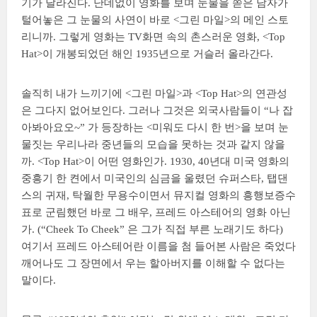
기가 달라진다. 난데없이 영화를 보며 눈물을 쏟은 남자가
털어놓은 그 눈물의 사연이 바로 <그린 마일>의 메인 스토
리니까. 그렇게 영화는 TV화면 속의 촌스러운 영화, <Top
Hat>이 개봉되었던 해인 1935년으로 거슬러 올라간다.
솔직히 내가 느끼기에 <그린 마일>과 <Top Hat>의 연관성
은 그다지 없어보인다. 그러나 그것은 외국사람들이 “나 잡
아봐아요오~” 가 등장하는 <미워도 다시 한 번>을 보며 눈
물짓는 우리나라 중년들의 모습을 못하는 것과 같지 않을
까. <Top Hat>이 어떤 영화인가. 1930, 40년대 미국 영화의
중흥기 한 켠에서 미국인의 심금을 울렸던 슈퍼스타, 탭댄
스의 귀재, 탁월한 무용수이면서 뮤지컬 영화의 흥행보증수
표로 군림했던 바로 그 배우, 프레드 아스테어의 영화 아닌
가. (“Cheek To Cheek” 은 그가 직접 부른 노래기도 하다)
여기서 프레드 아스테어란 이름을 첨 들어본 사람은 죽었다
깨어나도 그 장면에서 우는 할아버지를 이해할 수 없다는
말이다.