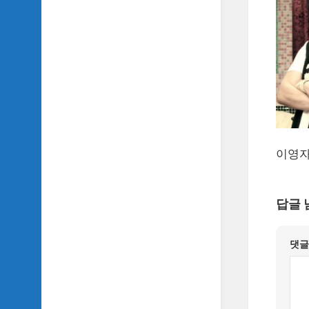
악
이
야
기
SIDH
의
영
화
베
스
이영자
트
5
SIDH
답글 
의
잡
문
댓
모
음
SIDH
의