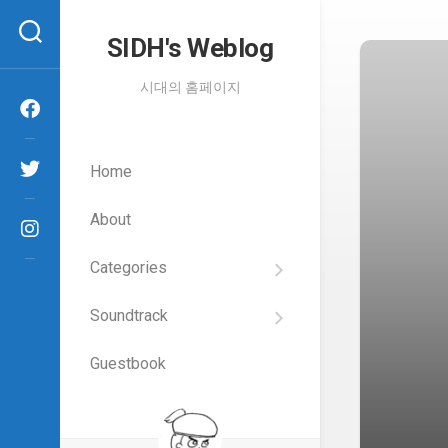
Skip
to
SIDH′s Weblog
content
시대의 홈페이지
Home
About
Categories
SIDH
의
Soundtrack
건
Films
담
이
Guestbook
Artists
야
기
SIDH