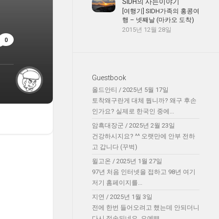
SIDH의 사는이야기
[여행기] SIDH가족의 홍콩여
행 – 넷째날 (마카오 도착)
2015년 12월 28일
0
Guestbook
올드안티
/
2025년 5월 17일
토착왜구란게 대체 뭡니까? 왜구 후손
인가요? 실제로 한국인 중에...
암흑대장군
/
2025년 2월 23일
건강하시지요? ^^ 오랫만에 안부 전하
고 갑니다 (꾸벅)
윌고온
/
2025년 1월 27일
97년 처음 인터넷을 접하고 98년 여기
저기 홈페이지를...
지연
/
2025년 1월 3일
전에 한번 들어오려고 했는데 안되더니
다시 접속되네요. 오예!!!!...