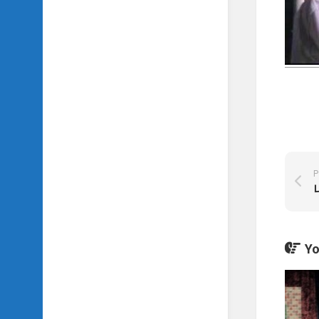
SIDH
의
삼
국
지
이
야
기
SIDH
의
영
P
화
이
야
기
Yo
SIDH
의
영
화
음