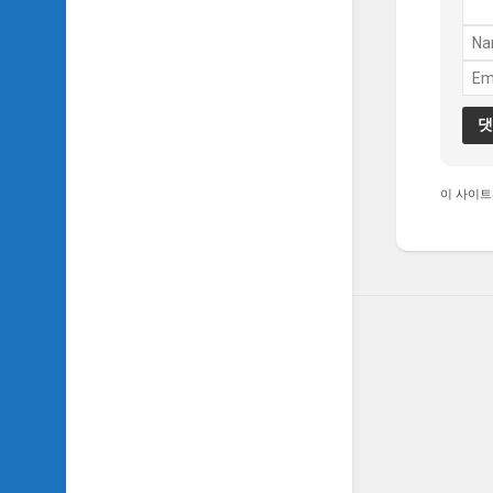
TV
이
야
기
SIDH
의
추
천
이 사이트
OST
SIDH
의
홈
페
이
지
운
영