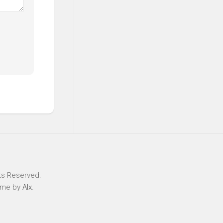
ts Reserved.
eme by
Alx
.