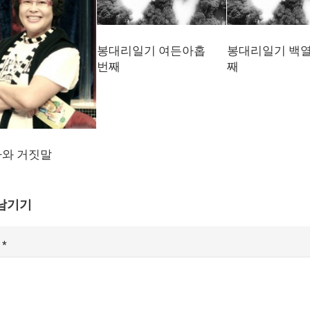
봉대리일기 여든아홉
봉대리일기 백
번째
째
와 거짓말
남기기
글
*