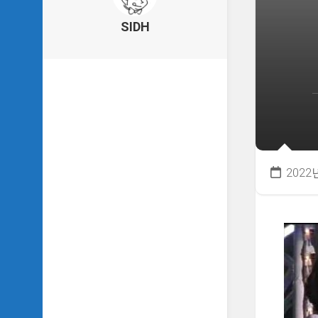
의
건
SIDH
축
물
이
야
기
SIDH
의
낙
서
2022
하
기
SIDH
의
사
는
이
야
기