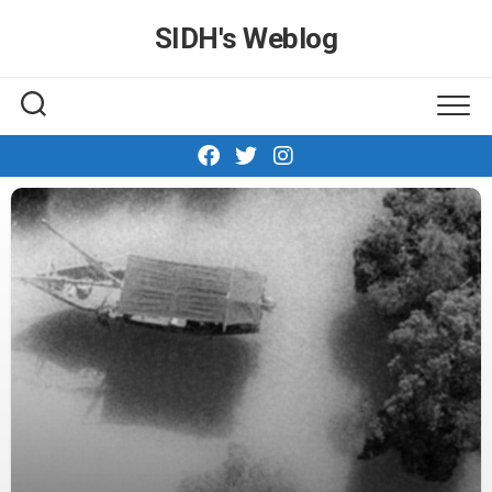
Skip
SIDH′s Weblog
to
content