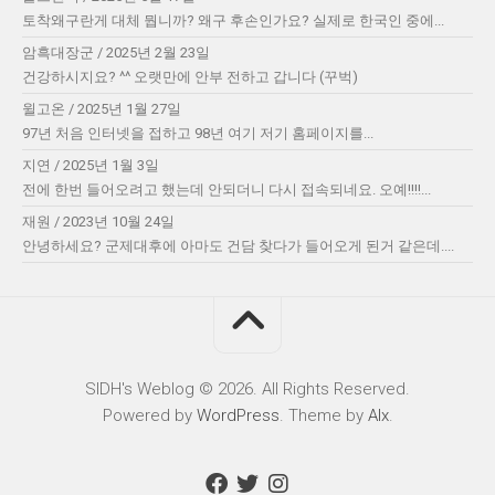
토착왜구란게 대체 뭡니까? 왜구 후손인가요? 실제로 한국인 중에...
암흑대장군
/
2025년 2월 23일
건강하시지요? ^^ 오랫만에 안부 전하고 갑니다 (꾸벅)
윌고온
/
2025년 1월 27일
97년 처음 인터넷을 접하고 98년 여기 저기 홈페이지를...
지연
/
2025년 1월 3일
전에 한번 들어오려고 했는데 안되더니 다시 접속되네요. 오예!!!!...
재원
/
2023년 10월 24일
안녕하세요? 군제대후에 아마도 건담 찾다가 들어오게 된거 같은데....
SIDH′s Weblog © 2026. All Rights Reserved.
Powered by
WordPress
. Theme by
Alx
.