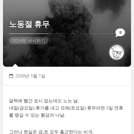
노동절 휴무
0
SIDH의 낙서하기
2008년 5월 1일
달력에 빨간 표시 없는데도 노는 날.
내일(금요일) 휴가를 내고 모레(토요일) 휴무라면 5일 연휴
를 땡길 수 있는 황금의 나날.
그러나 현실은 금,토 모두 출근한다는 비극.