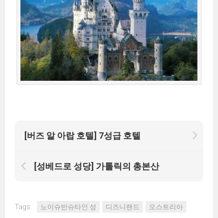
[버즈 알 아랍 호텔] 7성급 호텔
[성베드로 성당] 가톨릭의 총본산
Tags:
노이슈반슈타인 성
디즈니랜드
오스트리아