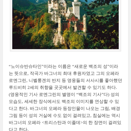
“노이슈반슈타인”이라는 이름은 “새로운 백조의 성”이라
는 뜻으로, 작곡가 바그너의 최대 후원자였고 그의 오페라
로엔그린, 니벨룽겐의 반지 등 영웅들의 서사시를 좋아했던
루드비히 2세의 취향을 곳곳에서 발견할 수 있기도 하다.
(영웅적인 기사 로엔그린의 별명이 “백조의 기사”다) 성의
모습도, 세세한 장식에서도 백조의 이미지를 연상할 수 있
다고 한다. 바그너의 오페라 등장인물이 나오는 그림, 배경
그림 등이 성의 거실에 수도 없이 걸려있고, 침실에는 역시
바그너의 오페라 <트리스탄과 이졸데>의 한 장면이 걸려있
다고 한다.