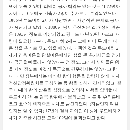
델이 뒤를 이었다. 리델이 공사 책임을 맡은 것은 1872년까
지이고, 그 뒤에도 건축가 2명이 추가로 더 투입되었으나
1886년 루드비히 2세가 사망하면서 재정적인 문제로 공사
가 중단되고 말았다. 1880년 당시 추산해본 결과 성의 완공
은 1893년 정도로 예상되었고 경비도 매년 90만 마르크 가
량이 필요했다는데, 루드비히 2세는 그때 이미 두 개의 다
른 성을 추가로 짓고 있을 때였다. 다행인 것은 루드비히 2
세가 건축비용을 왕실비용에서만 썼을 뿐 추가세금을 걷거
나 공금을 빼돌리지 않았다는 점 정도. 그래서 시민들은 왕
을 괴짜 정도로 여겼지 폭군으로 간주하지는 않았다고 한
다. 다만 정부에서는 이러한 왕의 행동을 탐탁치 않게 여겨
정신감정위원회를 구성하는 등 왕을 심하게 견제하였고, 결
국 60세의 왕의 삼촌을 섭정으로 임명하며 왕을 압박했다.
루드비히 2세는 결국 왕위에서 물러났고, 사흘 뒤 슈타른베
르크 호수에 빠져죽은 시체로 발견되었다. (자살인지 타살
인지는 알 수 없다) 17년에 걸쳐 지어진 이 성에 루드비히 2
세가 거주한 시간은 고작 102일에 불과했다고 한다.