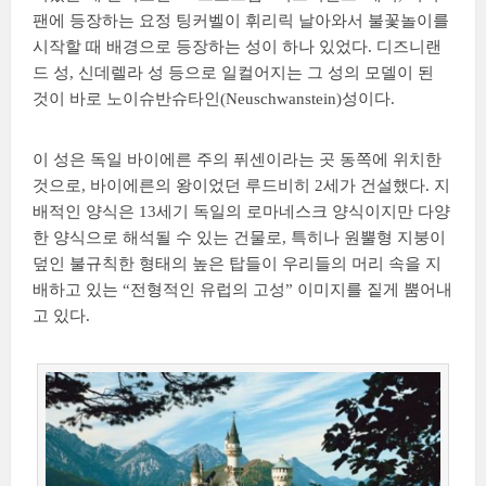
팬에 등장하는 요정 팅커벨이 휘리릭 날아와서 불꽃놀이를
시작할 때 배경으로 등장하는 성이 하나 있었다. 디즈니랜
드 성, 신데렐라 성 등으로 일컬어지는 그 성의 모델이 된
것이 바로 노이슈반슈타인(Neuschwanstein)성이다.
이 성은 독일 바이에른 주의 퓌센이라는 곳 동쪽에 위치한
것으로, 바이에른의 왕이었던 루드비히 2세가 건설했다. 지
배적인 양식은 13세기 독일의 로마네스크 양식이지만 다양
한 양식으로 해석될 수 있는 건물로, 특히나 원뿔형 지붕이
덮인 불규칙한 형태의 높은 탑들이 우리들의 머리 속을 지
배하고 있는 “전형적인 유럽의 고성” 이미지를 짙게 뿜어내
고 있다.