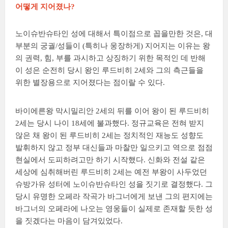
어떻게 지어졌나?
노이슈반슈타인 성에 대해서 특이점으로 꼽을만한 것은, 대
부분의 궁궐/성들이 (특히나 웅장하게) 지어지는 이유는 왕
의 권력, 힘, 부를 과시하고 상징하기 위한 목적인 데 반해
이 성은 순전히 당시 왕인 루드비히 2세와 그의 측근들을
위한 별장용으로 지어졌다는 점이랄 수 있다.
바이에른왕 막시밀리안 2세의 뒤를 이어 왕이 된 루드비히
2세는 당시 나이 18세에 불과했다. 정규교육은 전혀 받지
않은 채 왕이 된 루드비히 2세는 정치적인 재능도 성향도
발휘하지 않고 정부 대신들과 마찰만 일으키고 역으로 점점
현실에서 도피하려고만 하기 시작했다. 신화와 전설 같은
세상에 심취해버린 루드비히 2세는 예전 부왕이 사두었던
슈방가유 성터에 노이슈반슈타인 성을 짓기로 결정했다. 그
당시 유명한 오페라 작곡가 바그너에게 보낸 그의 편지에는
바그너의 오페라에 나오는 영웅들이 실제로 존재할 듯한 성
을 짓겠다는 마음이 담겨있었다.