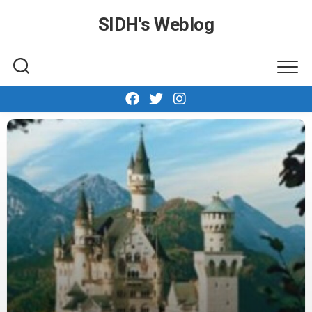
Skip
SIDH′s Weblog
to
content