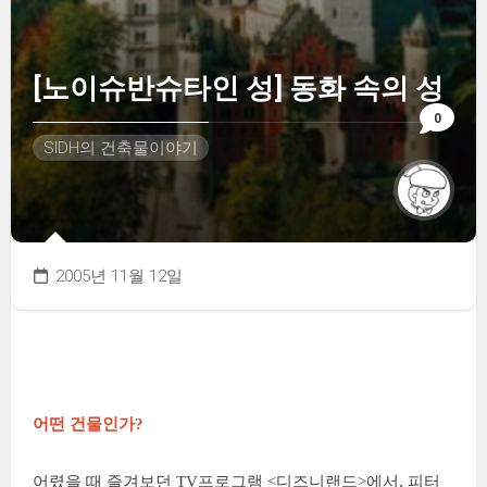
[노이슈반슈타인 성] 동화 속의 성
0
SIDH의 건축물이야기
2005년 11월 12일
어떤 건물인가?
어렸을 때 즐겨보던 TV프로그램 <디즈니랜드>에서, 피터