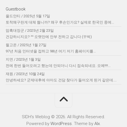
Guestbook
올드안티
/
2025년 5월 17일
토착왜구란게 대체 뭡니까? 왜구 후손인가요? 실제로 한국인 중에...
암흑대장군
/
2025년 2월 23일
건강하시지요? ^^ 오랫만에 안부 전하고 갑니다 (꾸벅)
윌고온
/
2025년 1월 27일
97년 처음 인터넷을 접하고 98년 여기 저기 홈페이지를...
지연
/
2025년 1월 3일
전에 한번 들어오려고 했는데 안되더니 다시 접속되네요. 오예!!!!...
재원
/
2023년 10월 24일
안녕하세요? 군제대후에 아마도 건담 찾다가 들어오게 된거 같은데....
SIDH′s Weblog © 2026. All Rights Reserved.
Powered by
WordPress
. Theme by
Alx
.