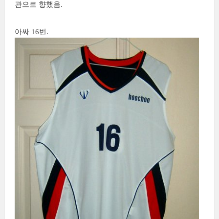
관으로 향했음.
아싸 16번.