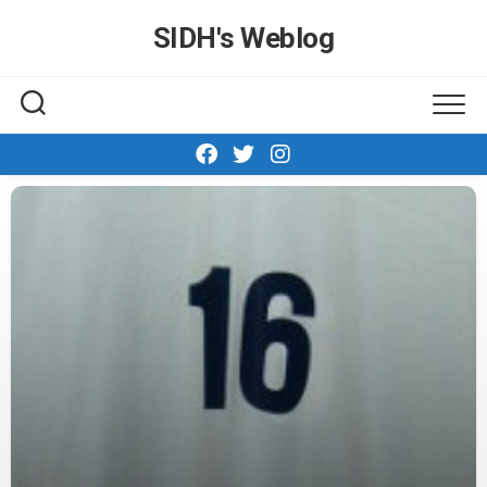
Skip
SIDH′s Weblog
to
content