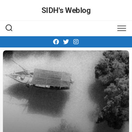
Skip
SIDH′s Weblog
to
content