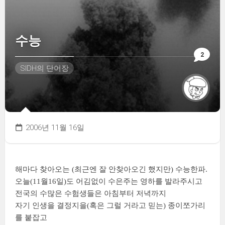
수능
2
SIDH의 단어장
2006년 11월 16일
해마다 찾아오는 (최근엔 잘 안찾아오긴 했지만) 수능한파.
오늘(11월16일)도 어김없이 수은주는 영하를 발라주시고
전국의 수많은 수험생들은 아침부터 저녁까지
자기 인생을 결정지을(혹은 그럴 거라고 믿는) 종이쪼가리
를 붙잡고