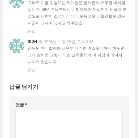
그래도 지금 수능보는 세대들은 올해안에 쇼부를 봐야할
겁니다. 08년 수능부터는 시험제도가 뒤집어져 논술과 면
접으로 당락이 결정되게 되니 수능점수에 올인할수 있는
지금이 그나마 낫다고 봐야겠죠
응답
SIDH
2006년 11월 23일, 오후 3:36
공무원 아니랄까봐 교육부 얘기랑 비스무레하게 하누만.
그게 말처럼 그렇게 되면 교육문제가 이 지경이 아니지.
시대가 썼습니다.
응답
답글 남기기
댓글
*