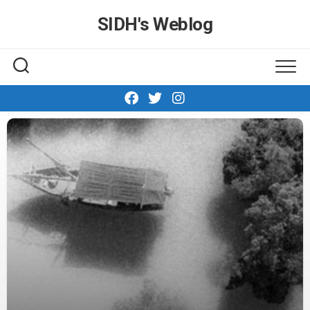
Skip
SIDH′s Weblog
to
content