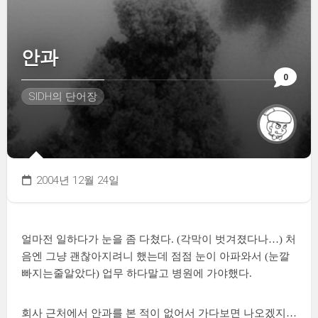
안과
0
SIDH의 단어장
2004년 12월 24일
얼마전 일하다가 눈을 좀 다쳤다. (각막이 벗겨졌다나…) 처
음엔 그냥 괜찮아지려니 했는데 점점 눈이 아파와서 (눈깔
빠지는줄알았다) 업무 하다말고 병원에 가야했다.
회사 근처에서 안과를 본 적이 없어서 가다보면 나오겠지…