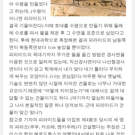
아 수평을 만들었다
고 하는데, (수평이
아니면 피라미드가
결국 기울어진다) 이때 토대를 수평으로 만들기 위해 둘레
에 수로를 파서 물을 채운 후 그 수면을 표준으로 삼았다고
한다. 후에 현대과학으로 측정해본 결과 피라미드의 남동쪽
면이 북동쪽면보다 1cm 높았을 뿐이었다.
피라미드의 꼭대기까지 무거운 돌을 옮긴 방법은 경사면을
이용한 것으로 알려져 있는데, 직선경사면이다 나선형경사
면이다 이거 갖고 학계에서 내가 맞다 네가 틀리다 무지하
게 싸우는 모양이다. (나는 관심없다) 아무튼 워낙 옛날에,
기술도 변변치 않던 시절에 지어진 건물로는 너무나 거대한
규모이기 때문에 “어떻게 지어졌는가”에 대해서도 쉽게 대
답할 수 없는 건물이기도 하다. (여기까지 열심히 떠들어놓
고 나서 본질적인 질문 하나 던져보자. 근데 피라미드가 건
물이 맞긴 맞나?)
참고로 기자의 피라미드들을 이집트 제4왕조 당시의 세 명
의 파라오(쿠푸, 카프레, 멘카우레)가 건설했다는 주장은 그
리스의 학자 헤로도투스의 여행안내서에서 처음 나온 것인