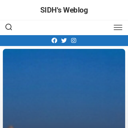
Skip
SIDH′s Weblog
to
content