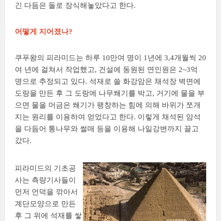
긴 다듬은 돌로 장식해놓았다고 한다.
어떻게 지어졌나?
쿠푸왕의 피라미드는 하루 10만여 명이 1년에 3,4개월씩 20
여 년에 걸쳐서 작업했고, 건설에 동원된 연인원은 2~3억
명으로 추정되고 있다. 석재로 쓸 화강암은 채석장 벽면에
도랑을 만든 후 그 도랑에 나무쐐기를 박고, 거기에 물을 부
으면 물을 머금은 쐐기가 팽창하는 힘에 의해 바위가 쪼개
지는 원리를 이용하여 얻었다고 한다. 이렇게 채석된 암석
을 다듬어 통나무와 썰매 등을 이용해 나일강변까지 끌고
갔다.
피라미드의 기초공
사는 측량기사들이
먼저 언덕을 깎아서
계단모양으로 만든
후 그 위에 석재를 쌓