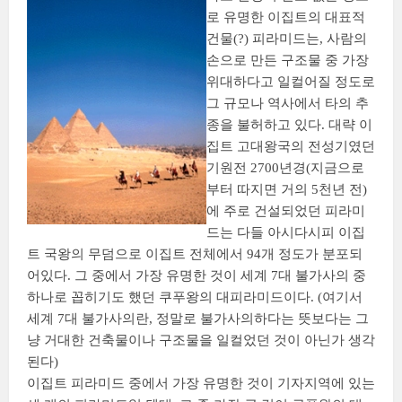
로 유명한 이집트의 대표적
건물(?) 피라미드는, 사람의
손으로 만든 구조물 중 가장
위대하다고 일컬어질 정도로
그 규모나 역사에서 타의 추
종을 불허하고 있다. 대략 이
집트 고대왕국의 전성기였던
기원전 2700년경(지금으로
부터 따지면 거의 5천년 전)
에 주로 건설되었던 피라미
드는 다들 아시다시피 이집
트 국왕의 무덤으로 이집트 전체에서 94개 정도가 분포되
어있다. 그 중에서 가장 유명한 것이 세계 7대 불가사의 중
하나로 꼽히기도 했던 쿠푸왕의 대피라미드이다. (여기서
세계 7대 불가사의란, 정말로 불가사의하다는 뜻보다는 그
냥 거대한 건축물이나 구조물을 일컬었던 것이 아닌가 생각
된다)
이집트 피라미드 중에서 가장 유명한 것이 기자지역에 있는