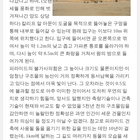
나갔다고 하며, (오랜
세월 풍화로 인해 벗
겨져나간 양도 상당
하다) 칼리프 알 마문이 도굴을 목적으로 뚫어놓은 구멍을
통해 내부로 들어갈 수 있는데 원래 입구는 이보다 10m 위
쪽에 위치했다고 한다. 입구에 들어서면 곧 오른쪽으로 꺾
여서 높이 약 1.2m의 낮고 좁고 가파른 통로를 올라가야 하
며, 다시 높이 약 8.5m의 큰 화랑을 거쳐서 왕의 방으로 들
어가게 된다.
피라미드의 불가사의함은 그 높이나 크기도 물론이지만 이
엄청난 구조물의 능선이 거의 정확하게 동서남북을 가리키
고 있다는 점에서 더욱 빛이 난다. 그 오차라는 것이 0.5도
에 불과할 정도로 아주 미미한 것이어서 도저히 우연의 일
치로 생각하기 힘들며, 앞서도 말했지만 측량기술이나 건축
기술이 현재와 비교도 할 수 없었을 5천년 전의 구조물임을
감안하면 이 놀랄만한 정확성은 과연 인간이 세운 건물인지
조차 의심이 들 정도가 아닐 수 없겠다. 참고로 피라미드 건
축에 사용될 돌을 옮기기 위한 길을 만드는 데만 10년이 걸
렸는데, 1km에 달하는 그 길도 여러가지 동물의 모습을 새