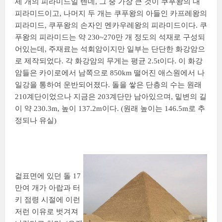
세 개의 피라미드일 텐데, 그 중 가장 큰 것이 쿠푸왕의 대
피라미드이고, 나머지 두 개는 쿠푸왕의 아들인 카프레왕의
피라미드, 쿠푸왕의 손자인 멘카우레왕의 피라미드이다. 쿠
푸왕의 피라미드는 약 230~270만 개 정도의 석재로 구성되
어있는데, 주재료는 석회암이지만 일부는 단단한 화강암으
로 제작되었다. 각 화강암의 무게는 평균 2.5t이다. 이 화강
암들은 카이로에서 남쪽으로 850km 떨어진 애스원에서 나
일강을 통하여 운반되어졌다. 돌을 쌓은 단층의 수는 원래
210계단이었으나 지금은 203계단만 남아있으며, 밑변의 길
이 약 230.3m, 높이 137.2m이다. (원래 높이는 146.5m로 추
정되나 유실)
겉표면에 있던 돌 17
만여 개가 아랍과 터
키 점령 시절에 이런
저런 이유로 벗겨져