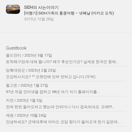
SIDH의 사는이야기
[여행기] SIDH가족의 홍콩여행 – 넷째날 (마카오 도착)
2015년 12월 28일
Guestbook
올드안티
/
2025년 5월 17일
토착왜구란게 대체 뭡니까? 왜구 후손인가요? 실제로 한국인 중에...
암흑대장군
/
2025년 2월 23일
건강하시지요? ^^ 오랫만에 안부 전하고 갑니다 (꾸벅)
윌고온
/
2025년 1월 27일
97년 처음 인터넷을 접하고 98년 여기 저기 홈페이지를...
지연
/
2025년 1월 3일
전에 한번 들어오려고 했는데 안되더니 다시 접속되네요. 오예!!!!...
재원
/
2023년 10월 24일
안녕하세요? 군제대후에 아마도 건담 찾다가 들어오게 된거 같은데....