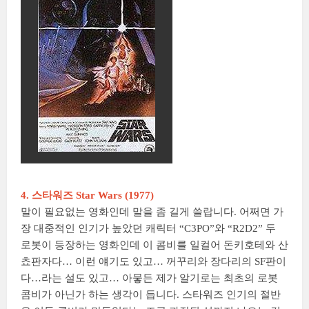
4. 스타워즈 Star Wars (1977)
말이 필요없는 영화인데 말을 좀 길게 쓸랍니다. 어쩌면 가
장 대중적인 인기가 높았던 캐릭터 “C3PO”와 “R2D2” 두
로봇이 등장하는 영화인데 이 콤비를 일컬어 돈키호테와 산
쵸판자다… 이런 얘기도 있고… 꺼꾸리와 장다리의 SF판이
다…라는 설도 있고… 아뭏든 제가 알기로는 최초의 로봇
콤비가 아닌가 하는 생각이 듭니다. 스타워즈 인기의 절반