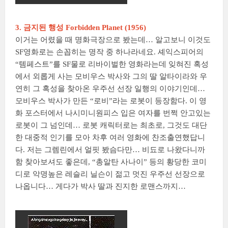
3. 금지된 행성 Forbidden Planet (1956)
이거는 어렸을 때 명화극장으로 봤는데… 알고보니 이것도
SF영화로는 손꼽히는 명작 중 하나라네요. 셰익스피어의
“템페스트”를 SF물로 리바이벌한 영화라는데 잊혀진 혹성
에서 외롭게 사는 모비우스 박사와 그의 딸 알타이라와 우
연히 그 혹성을 찾아온 우주선 선장 일행의 이야기인데…
모비우스 박사가 만든 “로비”라는 로봇이 등장함다. 이 영
화 포스터에서 나시미니원피스 입은 여자를 번쩍 안고있는
로봇이 그 넘인데… 로봇 캐릭터로는 최초로, 그것도 대단
한 대중적 인기를 모아 차후 여러 영화에 찬조출연했답니
다. 저는 그렘린에서 얼핏 봤슴다만… 비됴로 나왔다니까
함 찾아보셔도 좋은데, “총알탄 사나이” 등의 황당한 코미
디로 악명높은 레슬리 닐슨이 젊고 멋진 우주선 선장으로
나옵니다… 게다가 박사 딸과 진지한 로맨스까지…