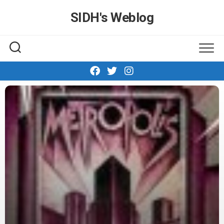
Skip
SIDH′s Weblog
to
content