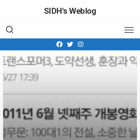
Skip
SIDH′s Weblog
to
content