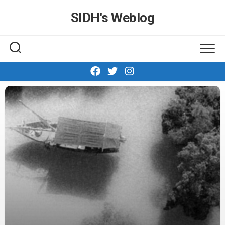
Skip
SIDH′s Weblog
to
content