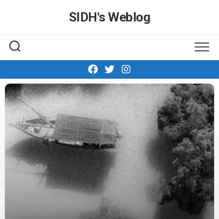
Skip
SIDH′s Weblog
to
content