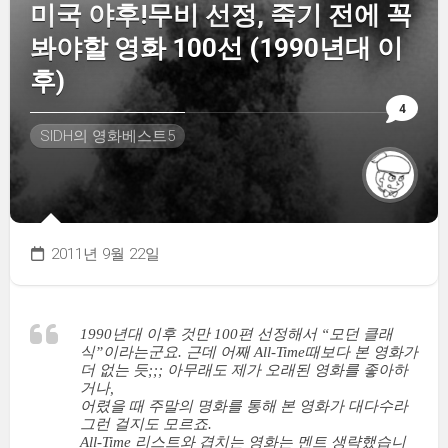
미국 야후!무비 선정, 죽기 전에 꼭
봐야할 영화 100선 (1990년대 이
후)
4
SIDH의 영화베스트5
2011년 9월 22일
1990년대 이후 것만 100편 선정해서 “모던 클래
식”이라는군요. 근데 어째 All-Time때보다 본 영화가
더 없는 듯;;; 아무래도 제가 오래된 영화를 좋아하
거나,
어렸을 때 주말의 명화를 통해 본 영화가 대다수라
그런 걸지도 모르죠.
All-Time 리스트와 겹치는 영화는 멘트 생략했습니