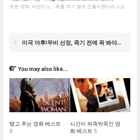
못본 영화. 타란티노…류를 제가 별로 안좋아했더라고요.
미국 야후!무비 선정, 죽기 전에 꼭 봐야할 영화 100선
You may also like...
탱고 추는 영화 베스트
시간이 뒤죽박죽인 영
5
화 베스트 5