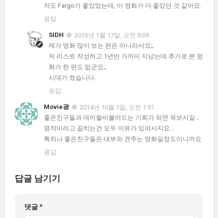
저도 Fargo가 좋았었는데, 이 영화가 더 좋았던 것 같아요.
응답
SIDH
2013년 1월 17일, 오전 9:09
제가 영화 많이 보는 편은 아니라서요;;
저 리스트 작성하고 1년반 가까이 지났는데 추가로 본 영
화가 한 편도 없군요;;
시대가 썼습니다.
응답
Movie광
2014년 10월 1일, 오전 1:57
좋은친구들과 데이윌비블러드는 기회가 되면 꼭보시길…
명작이라고 꼽히는건 모두 이유가 있어서지요…
특히나 좋은친구들은 대부와 견주는 영화일정도이니까요
응답
답글 남기기
댓글
*