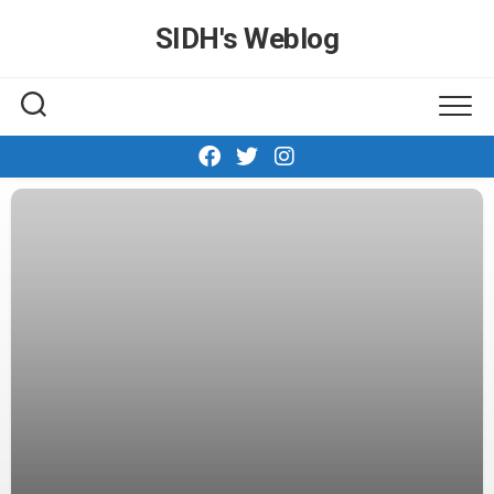
Skip
SIDH′s Weblog
to
content