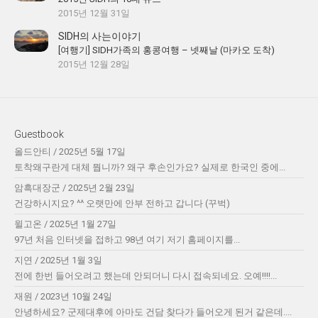
2015년 12월 31일
SIDH의 사는이야기
[여행기] SIDH가족의 홍콩여행 – 넷째날 (마카오 도착)
2015년 12월 28일
Guestbook
올드안티
/
2025년 5월 17일
토착왜구란게 대체 뭡니까? 왜구 후손인가요? 실제로 한국인 중에...
암흑대장군
/
2025년 2월 23일
건강하시지요? ^^ 오랫만에 안부 전하고 갑니다 (꾸벅)
윌고온
/
2025년 1월 27일
97년 처음 인터넷을 접하고 98년 여기 저기 홈페이지를...
지연
/
2025년 1월 3일
전에 한번 들어오려고 했는데 안되더니 다시 접속되네요. 오예!!!!...
재원
/
2023년 10월 24일
안녕하세요? 군제대후에 아마도 건담 찾다가 들어오게 된거 같은데....