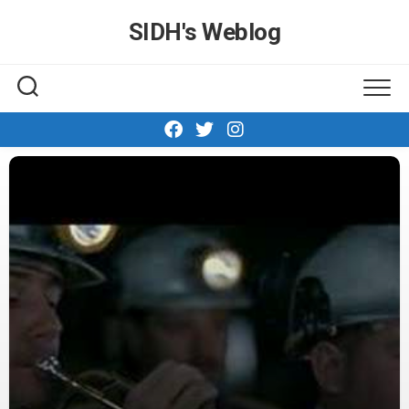
Skip
SIDH′s Weblog
to
content