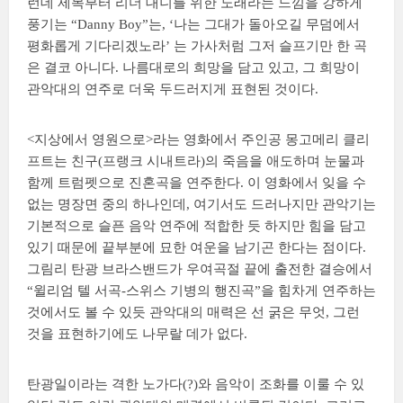
런데 제목부터 리더 대니를 위한 노래라는 느낌을 강하게
풍기는 “Danny Boy”는, ‘나는 그대가 돌아오길 무덤에서
평화롭게 기다리겠노라’ 는 가사처럼 그저 슬프기만 한 곡
은 결코 아니다. 나름대로의 희망을 담고 있고, 그 희망이
관악대의 연주로 더욱 두드러지게 표현된 것이다.
<지상에서 영원으로>라는 영화에서 주인공 몽고메리 클리
프트는 친구(프랭크 시내트라)의 죽음을 애도하며 눈물과
함께 트럼펫으로 진혼곡을 연주한다. 이 영화에서 잊을 수
없는 명장면 중의 하나인데, 여기서도 드러나지만 관악기는
기본적으로 슬픈 음악 연주에 적합한 듯 하지만 힘을 담고
있기 때문에 끝부분에 묘한 여운을 남기곤 한다는 점이다.
그림리 탄광 브라스밴드가 우여곡절 끝에 출전한 결승에서
“윌리엄 텔 서곡-스위스 기병의 행진곡”을 힘차게 연주하는
것에서도 볼 수 있듯 관악대의 매력은 선 굵은 무엇, 그런
것을 표현하기에도 나무랄 데가 없다.
탄광일이라는 격한 노가다(?)와 음악이 조화를 이룰 수 있