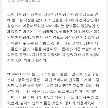
할 수 없는 사실이다.
그림리 탄광의 광부들. 그들에겐 탄광의 폐광 결정으로 인
해 돌아갈 직장을 잃었고, 자신들을 격려하며 전국경연대회
결승까지 이끌어주었던 리더 대니는 광부들의 직업병인 진
폐증으로 병원에 누운 상태였다. 생활터전이 없어져서 당장
막막한 마당에, 엎친 데 덮친 격으로 정신적인 지주조차 잃
어버린 아주 곤란한 상황인 것이다. 그런 절박한 상황에서
그들은 지금껏 그들을 지탱해주고 함께 있어준 트럼펫과 트
럼본을 들었다. 자신들을 실망시키지 않았던 대니를 실망시
키지 않기 위해서 말이다.
“Danny Boy”라는 노래 자체는 아일랜드 민요로 조금 구슬
프다. (영국 민요들은… 하긴 우리나라 민요들도 거의 그렇
지만… 슬픈 곡이 많다. “올드 랭 사인”도 그렇고, 영화 <태
양의 제국>에 나왔던 “Suo Gan”도 그렇고) 어머니의 애창
곡이라서 본의 아니게 어렸을 적부터 이 노래를 자주 들었
었는데, 솔직히 연주로 들은 것은 이 영화가 처음이었다. 그