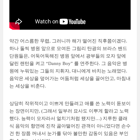
약간 어스름한 무렵, 그러니까 해가 떨어진 직후쯤이겠다.
하나 둘씩 병원 앞으로 모여든 그림리 탄광의 브라스 밴드
단원들은, 어둑어둑해진 병원 앞에서 광부들의 모자 앞에
달린 랜턴을 켜고 “Danny Boy” 를 연주한다. 그 음악은 병
원에 누워있는 그들의 지휘자, 대니에게 바치는 노래였다.
음악은 세상을 덮어가는 어둠처럼 세상을 끌어안고, 마침내
는 세상을 비춘다.
상당히 작위적이고 이쁘게 만들려고 애를 쓴 노력이 돋보이
는 장면이지만, (그래서 일부러 묘사도 이뿌게 할라고 노력
했다. 능력이 모자라서 얼치기처럼 됐지만…) 지루한 클래
식 음악의 향연에 진작 곯아떨어진 관객이 아니었다면 손수
건 한 장쯤 꺼내서 눈가를 닦아 볼만한 감동이 있음은 부인