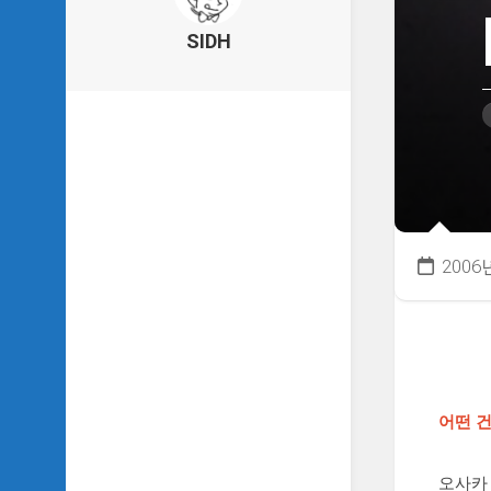
의
건
SIDH
축
물
이
야
기
SIDH
의
낙
서
2006
하
기
SIDH
의
사
는
어떤 
이
야
기
오사카