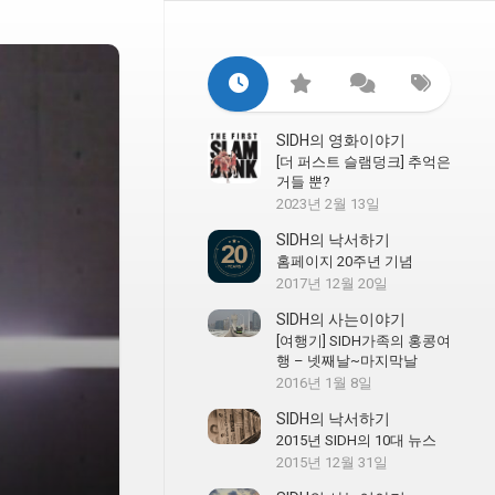
SIDH의 영화이야기
[더 퍼스트 슬램덩크] 추억은
거들 뿐?
2023년 2월 13일
SIDH의 낙서하기
홈페이지 20주년 기념
2017년 12월 20일
SIDH의 사는이야기
[여행기] SIDH가족의 홍콩여
행 – 넷째날~마지막날
2016년 1월 8일
SIDH의 낙서하기
2015년 SIDH의 10대 뉴스
2015년 12월 31일