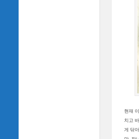
TV
이
야
기
SIDH
의
추
천
OST
SIDH
의
홈
페
이
지
운
현재 
영
치고 
게 닦아