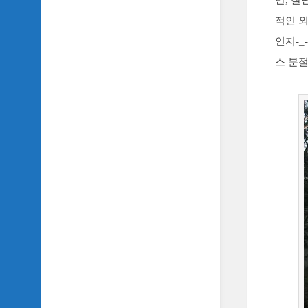
만, 
적인 
인지-_
스 분절