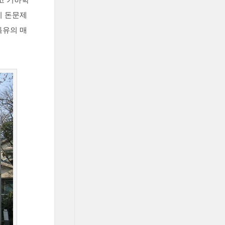
고 기하학
시 돈문제
특유의 매