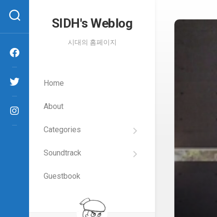
Skip
to
SIDH′s Weblog
content
시대의 홈페이지
Home
About
Categories
SIDH
의
Soundtrack
건
Films
담
이
Guestbook
Artists
야
기
SIDH