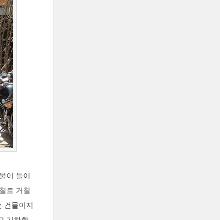
빗물이 들이
옻칠로 거칠
는 건물이지