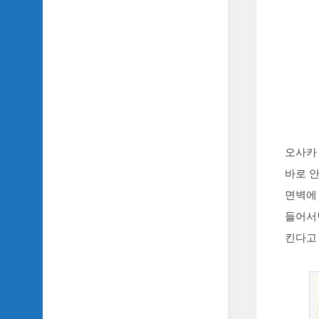
악
이
야
기
SIDH
의
영
화
베
스
오사카 
트
바로 
5
면벽에
SIDH
들어서
의
잡
킨다고
문
모
음
SIDH
의