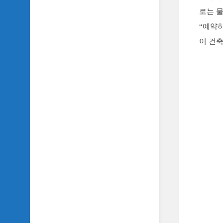
SIDH
로는 
의
“예약하
삼
국
이 건
지
이
야
기
SIDH
의
영
화
이
야
기
SIDH
의
영
화
음