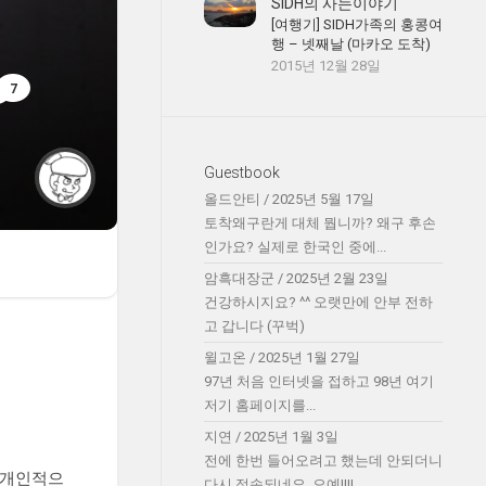
SIDH의 사는이야기
[여행기] SIDH가족의 홍콩여
행 – 넷째날 (마카오 도착)
2015년 12월 28일
7
Guestbook
올드안티
/
2025년 5월 17일
토착왜구란게 대체 뭡니까? 왜구 후손
인가요? 실제로 한국인 중에...
암흑대장군
/
2025년 2월 23일
건강하시지요? ^^ 오랫만에 안부 전하
고 갑니다 (꾸벅)
윌고온
/
2025년 1월 27일
97년 처음 인터넷을 접하고 98년 여기
저기 홈페이지를...
지연
/
2025년 1월 3일
전에 한번 들어오려고 했는데 안되더니
(개인적으
다시 접속되네요. 오예!!!!...