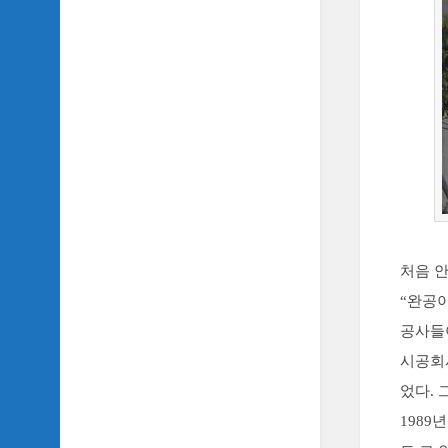
처음 
“완공
공사들
시공회
었다.
1989