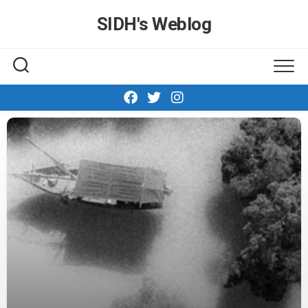
Skip
SIDH′s Weblog
to
content