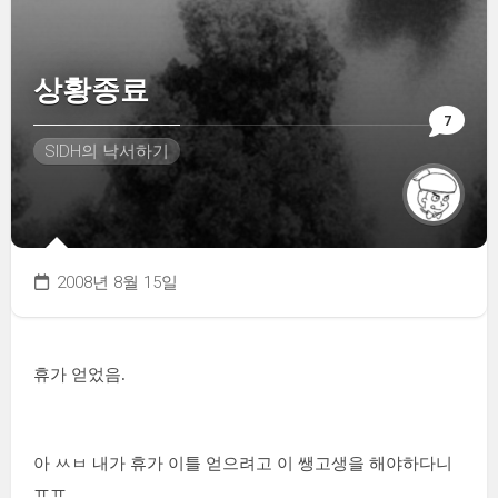
상황종료
7
SIDH의 낙서하기
2008년 8월 15일
휴가 얻었음.
아 ㅆㅂ 내가 휴가 이틀 얻으려고 이 쌩고생을 해야하다니
ㅠㅠ