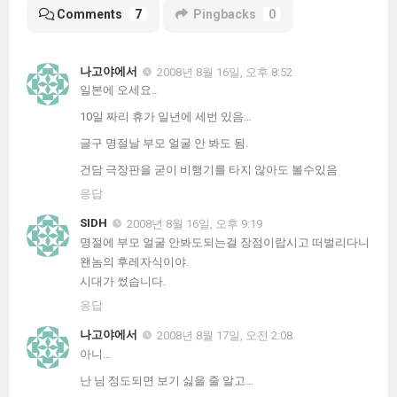
Comments
7
Pingbacks
0
나고야에서
2008년 8월 16일, 오후 8:52
일본에 오세요..
10일 짜리 휴가 일년에 세번 있음…
글구 명절날 부모 얼굴 안 봐도 됨.
건담 극장판을 굳이 비행기를 타지 않아도 볼수있음
응답
SIDH
2008년 8월 16일, 오후 9:19
명절에 부모 얼굴 안봐도되는걸 장점이랍시고 떠벌리다니
왠놈의 후레자식이야.
시대가 썼습니다.
응답
나고야에서
2008년 8월 17일, 오전 2:08
아니…
난 님 정도되면 보기 싫을 줄 알고…