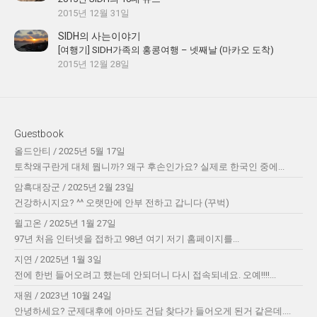
2015년 12월 31일
SIDH의 사는이야기
[여행기] SIDH가족의 홍콩여행 – 넷째날 (마카오 도착)
2015년 12월 28일
Guestbook
올드안티
/
2025년 5월 17일
토착왜구란게 대체 뭡니까? 왜구 후손인가요? 실제로 한국인 중에...
암흑대장군
/
2025년 2월 23일
건강하시지요? ^^ 오랫만에 안부 전하고 갑니다 (꾸벅)
윌고온
/
2025년 1월 27일
97년 처음 인터넷을 접하고 98년 여기 저기 홈페이지를...
지연
/
2025년 1월 3일
전에 한번 들어오려고 했는데 안되더니 다시 접속되네요. 오예!!!!...
재원
/
2023년 10월 24일
안녕하세요? 군제대후에 아마도 건담 찾다가 들어오게 된거 같은데....