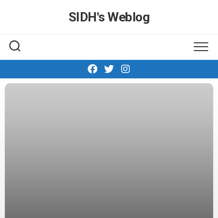
Skip
SIDH′s Weblog
to
content