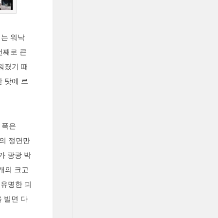
리는 워낙
번째로 큰
워졌기 때
 탓에 르
 폭은
당의 정면만
개가 쾅쾅 박
개의 크고
 유명한 피
 빌면 다