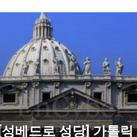
[성베드로 성당] 가톨릭