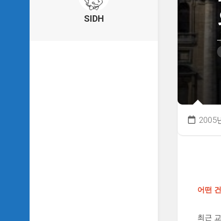
의
건
SIDH
축
물
이
야
기
SIDH
의
낙
서
2005
하
기
SIDH
의
사
는
어떤 
이
야
기
최근 교