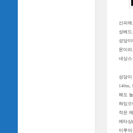
악
이
야
기
산피에
SIDH
성베드
의
성당이
영
화
문이라
베
네상스
스
트
5
성당이 
SIDH
140m
의
해도 높
잡
문
혀있으
모
작은 제
음
에타상(
SIDH
이루어
의