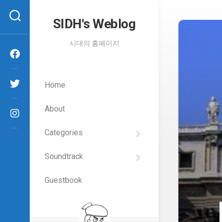
Skip
to
SIDH′s Weblog
content
시대의 홈페이지
Home
About
Categories
SIDH
의
Soundtrack
건
Films
담
이
Guestbook
Artists
야
기
SIDH