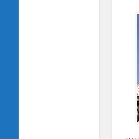
TV
이
야
기
SIDH
의
추
천
OST
SIDH
의
홈
페
이
지
운
영