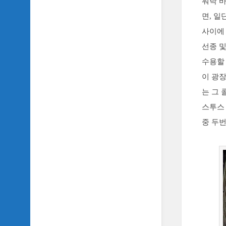
워낙 
면, 일
사이에 
선종 및
수용할 
이 광
는 그 
스투스 
중 두번