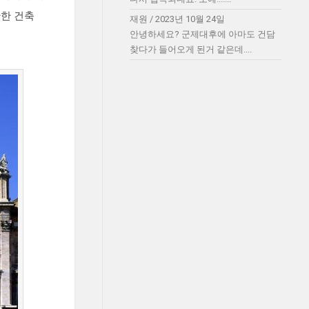
한 건축
재원
/
2023년 10월 24일
안녕하세요? 군제대후에 아마도 건담
찾다가 들어오게 된거 같은데....