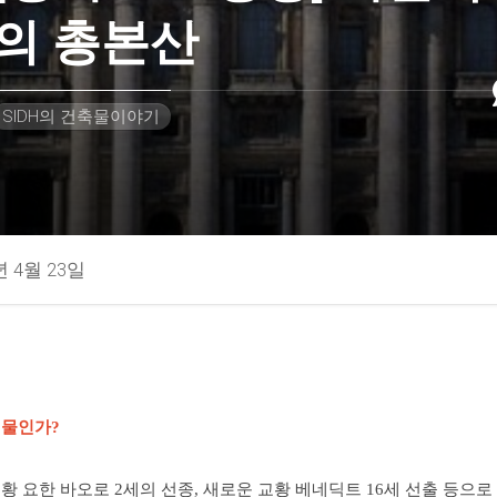
의 총본산
SIDH의 건축물이야기
년 4월 23일
건물인가?
황 요한 바오로 2세의 선종, 새로운 교황 베네딕트 16세 선출 등으로