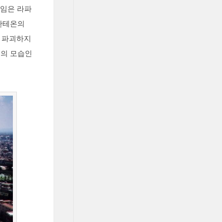
책임은 라파
판테온의
를 파괴하지
래의 모습인