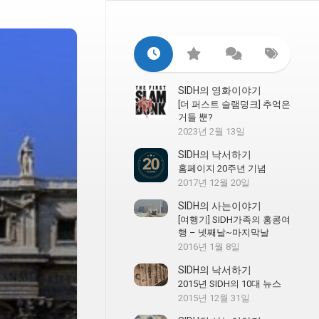
SIDH의 영화이야기
[더 퍼스트 슬램덩크] 추억은
거들 뿐?
2023년 2월 13일
SIDH의 낙서하기
홈페이지 20주년 기념
2017년 12월 20일
SIDH의 사는이야기
[여행기] SIDH가족의 홍콩여
행 – 넷째날~마지막날
2016년 1월 8일
SIDH의 낙서하기
2015년 SIDH의 10대 뉴스
2015년 12월 31일