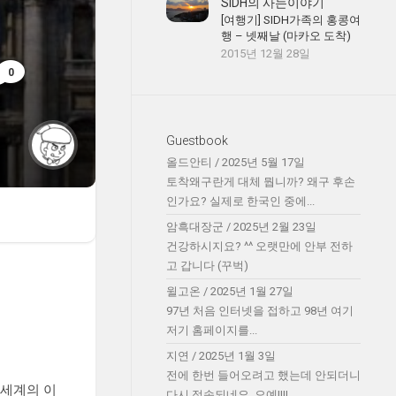
SIDH의 사는이야기
[여행기] SIDH가족의 홍콩여
행 – 넷째날 (마카오 도착)
2015년 12월 28일
0
Guestbook
올드안티
/
2025년 5월 17일
토착왜구란게 대체 뭡니까? 왜구 후손
인가요? 실제로 한국인 중에...
암흑대장군
/
2025년 2월 23일
건강하시지요? ^^ 오랫만에 안부 전하
고 갑니다 (꾸벅)
윌고온
/
2025년 1월 27일
97년 처음 인터넷을 접하고 98년 여기
저기 홈페이지를...
지연
/
2025년 1월 3일
전에 한번 들어오려고 했는데 안되더니
 세계의 이
다시 접속되네요. 오예!!!!...