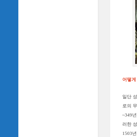
어떻게
일단 
로의 무
~349
러한 
1503