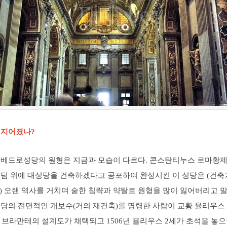
 지어졌나?
성베드로성당의 원형은 지금과 모습이 다르다. 콘스탄티누스 로마황
덤 위에 대성당을 건축하겠다고 공포하여 완성시킨 이 성당은 (건축기
년) 오랜 역사를 거치며 숱한 침략과 약탈로 원형을 많이 잃어버리고 말
성당의 전면적인 개보수(거의 재건축)를 명령한 사람이 교황 율리우스 
년 브라만테의 설계도가 채택되고 1506년 율리우스 2세가 초석을 놓