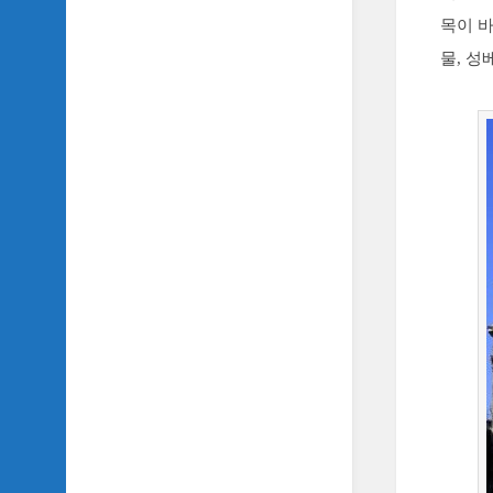
SIDH
목이 
의
물, 성
삼
국
지
이
야
기
SIDH
의
영
화
이
야
기
SIDH
의
영
화
음