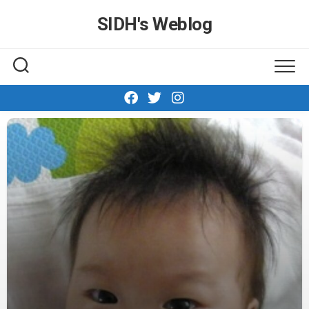
Skip
SIDH′s Weblog
to
content