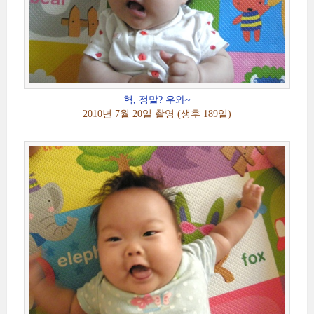
헉, 정말? 우와~
2010년 7월 20일 촬영 (생후 189일)