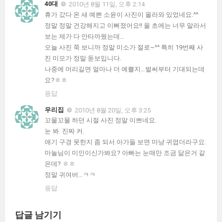
40대
2010년 8월 11일, 오후 2:14
휴가 갔다 온 새 예쁜 소윤이 사진이 올라와 있었네요.^^
정말 정말 건강해지고 이뻐졌어요!! 올 초에는 너무 말라서
보는 제가 다 안타까웠는데…
오늘 사진 쭉 보니까 정말 미소가 절로~^^ 특히 19번째 사
진 미모가 정말 돋보입니다.
나중에 머리길면 얼마나 더 예쁠지…벌써부터 기대되는데
요?ㅎㅎ
응답
우리집
2010년 8월 20일, 오후 3:25
꼬물꼬물 하던 시절 사진 정말 이쁘네요.
눈 봐. 진짜 커.
애기 구경 못한지 좀 되서 아가들 보면 마냥 귀엽더라구요.
마눌님이 미인이신가봐요? 아빠는 눈매만 조금 닮은거 같
은데? ㅎㅎ
정말 귀여버…ㅋㅋ
응답
답글 남기기