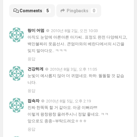
Comments
5
Pingbacks
0
랑이 어멈
2010년 8월 2일, 오전 10:03
아직도 눈앞에 아른아른 아가씨.. 표정도 완전 다양해지고,
백만불짜리 웃음선사.. 큰엄마와의 베란다에서의 시간을
잊지 말아다오.. ㅋㅋㅋ
응답
건강하게
2010년 8월 3일, 오후 11:05
눈빛이 예사롭지 않아 더 귀엽네요. 하하. 똘똘할 것 같습
니다.
응답
접속자
2010년 8월 5일, 오후 2:19
진짜 한똑똑 할 거 같아요. 아궁 이뻐라!!!!
이렇게 왕창왕창 올려주시니 정말 좋네요. ㅋㅋ
앞으로도 종종~부탁드려요ㅎㅎㅎ
응답