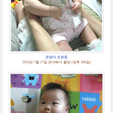
큰엄마 조련중
2010년 7월 17일 큰아빠가 촬영 (생후 186일)