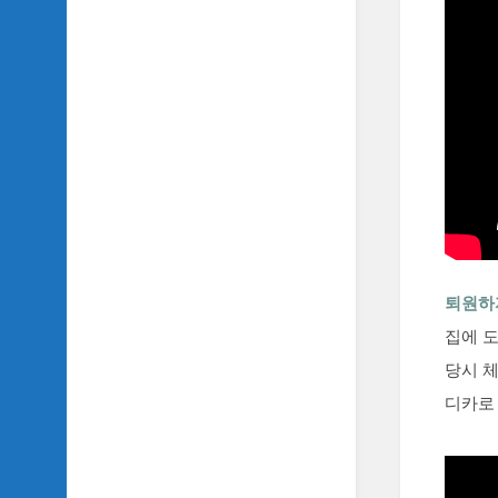
TV
이
야
기
SIDH
의
추
천
OST
SIDH
의
퇴원하자
홈
페
집에 
이
당시 체
지
운
디카로
영