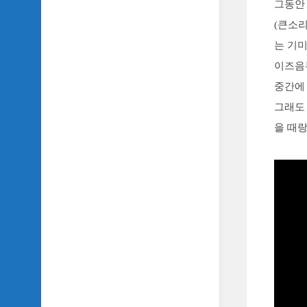
그동안
(큰소
는 기미
이즈음
중간에 
그래도 
을 때랑