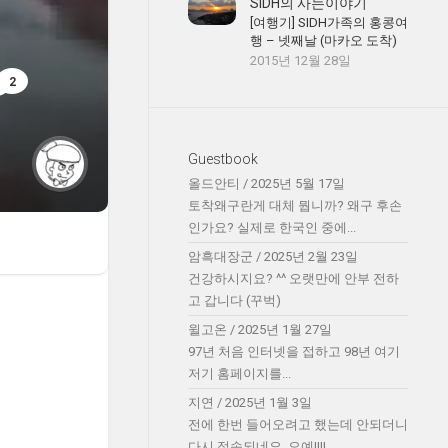
SIDH의 사는이야기
념
[여행기] SIDH가족의 홍콩여
행 – 넷째날 (마카오 도착)
2015년 12월 28일
2
Guestbook
올드안티
/
2025년 5월 17일
토착왜구란게 대체 뭡니까? 왜구 후손
인가요? 실제로 한국인 중에...
암흑대장군
/
2025년 2월 23일
건강하시지요? ^^ 오랫만에 안부 전하
고 갑니다 (꾸벅)
윌고온
/
2025년 1월 27일
97년 처음 인터넷을 접하고 98년 여기
저기 홈페이지를...
지연
/
2025년 1월 3일
전에 한번 들어오려고 했는데 안되더니
다시 접속되네요. 오예!!!!...