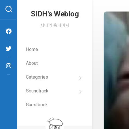
Skip
to
SIDH′s Weblog
content
시대의 홈페이지
Home
About
Categories
SIDH
의
Soundtrack
건
Films
담
이
Guestbook
Artists
야
기
SIDH