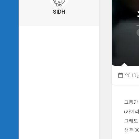
의
건
SIDH
축
물
이
야
기
SIDH
의
낙
서
2010
하
기
SIDH
의
그동안
사
(카메
는
이
그래도
야
생후 3
기