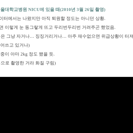
울대학교병원 NICU에 있을 때(2010년 3월 26일 촬영)
이터에서는 나왔지만 아직 퇴원할 정도는 아니던 상황.
면 이렇게 눈 동그랗게 뜨고 두리번두리번 거려주곤 했었음.
분은 그냥 자거나… 징징거리거나… 아주 재수없으면 위급상황이 터
덮어쓰고 있거나)
중이 아마 2kg 정도 됐을 듯.
으로 촬영한 거라 화질 구림)