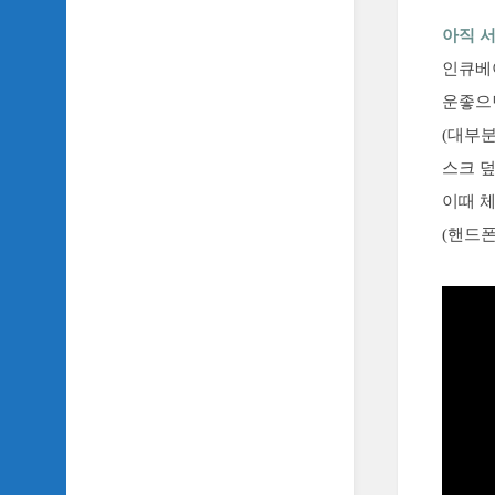
악
이
아직 서
야
인큐베
기
운좋으
SIDH
(대부
의
영
스크 
화
이때 체
베
스
(핸드폰
트
5
SIDH
의
잡
문
모
음
SIDH
의