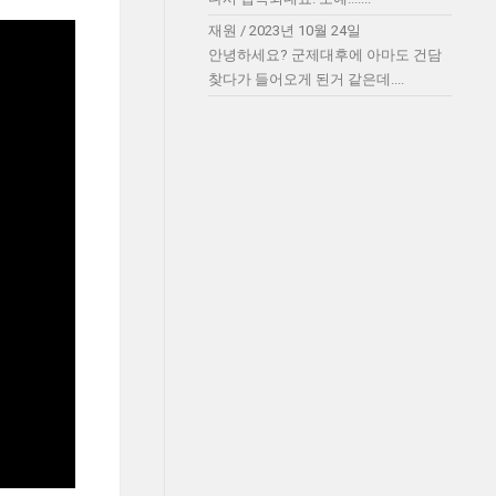
재원
/
2023년 10월 24일
안녕하세요? 군제대후에 아마도 건담
찾다가 들어오게 된거 같은데....