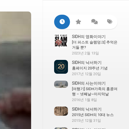
SIDH의 영화이야기
[더 퍼스트 슬램덩크] 추억은
거들 뿐?
2023년 2월 13일
SIDH의 낙서하기
홈페이지 20주년 기념
2017년 12월 20일
SIDH의 사는이야기
[여행기] SIDH가족의 홍콩여
행 – 넷째날~마지막날
2016년 1월 8일
SIDH의 낙서하기
2015년 SIDH의 10대 뉴스
2015년 12월 31일