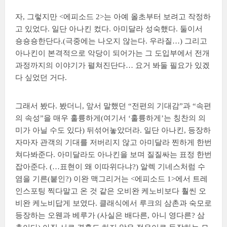
자, 그렇지만 <에피소드 2>는 아예 올초부터 보려고 작정하
고 있었다. 일단 아나킨 컸다. 아미달라 성숙했다. 둘이서
숑숑숑한단다.(극중에는 나오지 않는다. 우라질…) 그리고
아나킨이 본격적으로 악당이 되어가는 그 도입부에서 전개
과정까지의 이야기가 펼쳐진단다… 요거 봐둘 필요가 있겠
다 싶었던 거다.
그래서 봤다. 봤더니, 앞서 말했던 “전편의 기대감”과 “속편
의 속성”을 매우 훌륭하게(여기서 ‘훌륭하게’는 칭찬의 의
미가 아닐 수도 있다) 뒤섞어놓았더라. 일단 아나킨, 등장하
자마자 관객의 기대를 저버리지 않고 아미달라 찐하게 한번
쳐다봐준다. 아미달라도 아나킨을 보며 질질싸는 표정 한번
잡아준다. (…표현이 왜 이따위다냐?) 알렉 기네스처럼 수
염을 기른(붙인?) 이완 맥그리거는 <에피소드 1>에서 트레
인스포팅 찍다말고 온 것 같은 오비완 케노비보다 훨씬 오
비완 케노비답게 보였다. 클래식에서 루크의 삼촌과 숙모로
등장하는 오웬과 베루가 (사실은 배다른, 아니 영다른? 삼