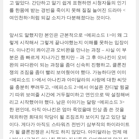
고 말았다. 간단하고 알기 쉽게 표현하면 시청자들의 인기
를 한몸에 받는 경빈을 죽이지 못해 질질 늘어진 드라마 <
여인천하>처럼 되갈 소지가 다분해졌다는 것이다.
앞서도 말했지만 본인은 근본적으로 <에피소드 1>이 왜 그
렇게 시작해서 그렇게 끝나야했는지 이해를 못하는 입장이
다. 아나킨이 콰이곤과 오비완을 만나는 과정 – 사실 이 부
분은 좀 빠르게 지나가긴 했지만 – 과 그 후 아나킨이 오비
완의 파다완이 되는 과정을 좀더 신속히 진행하고, 클론전
쟁의 조짐을 좀더 빨리 보여줬어야 했다. 가능하다면 이미
<에피소드 1>에서 아나킨과 아미달라의 사랑에 대한 씨앗
을 충분히 뿌려두고, <에피소드 2>에서 어설픈 잔디밭 뒹굴
기 따위 보여줄 시간에 거두절미하고 연인으로 딱 설정해버
리고 시작했어야 했다. 남은 이야기는 달랑 <에피소드 3>
한 편인데, 아직 아나킨은 엄마 죽었을때 인상 좀 쓴 것을
제외하면 희대의 악당이 될 조짐조차 보이지 않고 있단 말
이다. 게다가 아직도 스타워즈 전반기 삼부작의 하이라이트
가 될 클론전쟁은 시작도 하지 않았다. 아미달라는 언제 애