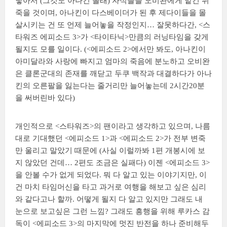
낳아서 (그것도 아나킨 몰래) 자식들을 오비완에게 맡긴 뒤
죽을 것이며, 아나킨이 다스베이더가 된 후 제다이들을 몰
살시키는 건 또 언제 늘어놓을 작정인지… 잘못하다간, <스
타워즈 에피소드 3>가 <타이타닉>만큼의 러닝타임을 갖게
될지도 모를 일이다. (<에피소드 2>에서만 봐도, 아나킨이
아미달라와 사랑에 빠지고 엄마의 죽음에 분노하고 오비완
은 클론군대의 존재를 깨닫고 두쿠 백작과 대결하다가 아나
킨의 오른팔을 잃는다는 줄거리만 늘어놓는데 2시간20분
을 써버린바 있다)
개인적으로 <스타워즈>의 팬이라고 생각하고 있으며, 나름
대로 기대했던 <에피소드 1>과 <에피소드 2>가 전부 변죽
만 울리고 말았기 때문에 (사실 이럴까봐 1편 개봉시에 보
지 않았던 건데… 2편도 조금은 실패다) 이젠 <에피소드 3>
을 안볼 수가 없게 되었다. 뭐 다 알고 있는 이야기지만, 이
건 마치 타임머신을 타고 과거로 여행을 해보고 싶은 심리
와 같다고나 할까. 어떻게 될지 다 알고 있지만 그래도 내
눈으로 보고싶은 그런 느낌? 그래도 흥행을 위해 루카스 감
독이 <에피소드 3>의 마지막에 멋진 반전을 하나 준비해두