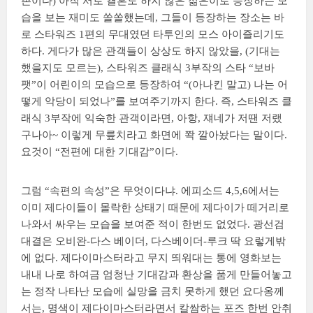
촌이다) 아직 서로 결혼도 하지 않은 젊은이로 등장하는 모
습을 보는 재미도 쏠쏠했는데, 그들이 등장하는 장소는 바
로 스타워즈 1편의 무대였던 타투인의 모스 아이즐리기도
하다. 게다가 많은 관객들이 상상도 하지 않았을, (기대는
했을지도 모르는), 스타워즈 클래식 3부작의 스타 “보바
팻”이 어린이의 모습으로 등장하여 “(아나킨 말고) 나는 어
떻게 악당이 되었나”를 보여주기까지 한다. 즉, 스타워즈 클
래식 3부작에 익숙한 관객이라면, 아항, 쟤네가 저땐 저랬
구나아~ 이렇게 무릎치라고 화면에 쫙 깔아놨다는 말이다.
요것이 “전편에 대한 기대감”이다.
그럼 “속편의 속성”은 무엇이다냐. 에피소드 4,5,6에서는
이미 제다이들이 몰락한 상태기 때문에 제다이가 떼거리로
나와서 싸우는 모습을 보여준 적이 한번도 없었다. 광선검
대결은 오비완-다스 베이더, 다스베이더-루크 딱 요렇게밖
에 없다. 제다이마스터라고 무지 띄워대는 통에 영화보는
내내 나로 하여금 엄청난 기대감과 환상을 품게 만들어놓고
는 정작 나타난 모습에 실망을 금치 못하게 했던 요다옹께
서는, 명색이 제다이마스터라면서 칼쌈하는 포즈 한번 안취