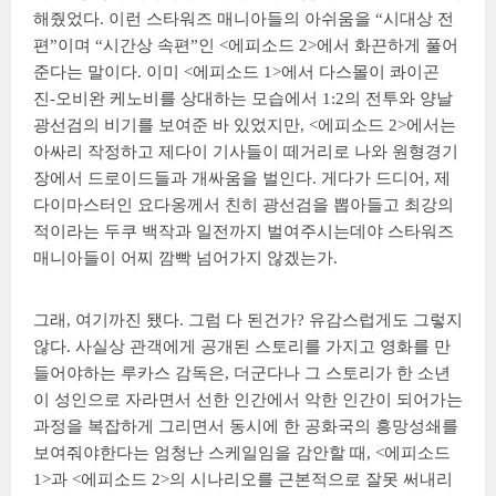
해줬었다. 이런 스타워즈 매니아들의 아쉬움을 “시대상 전
편”이며 “시간상 속편”인 <에피소드 2>에서 화끈하게 풀어
준다는 말이다. 이미 <에피소드 1>에서 다스몰이 콰이곤
진-오비완 케노비를 상대하는 모습에서 1:2의 전투와 양날
광선검의 비기를 보여준 바 있었지만, <에피소드 2>에서는
아싸리 작정하고 제다이 기사들이 떼거리로 나와 원형경기
장에서 드로이드들과 개싸움을 벌인다. 게다가 드디어, 제
다이마스터인 요다옹께서 친히 광선검을 뽑아들고 최강의
적이라는 두쿠 백작과 일전까지 벌여주시는데야 스타워즈
매니아들이 어찌 깜빡 넘어가지 않겠는가.
그래, 여기까진 됐다. 그럼 다 된건가? 유감스럽게도 그렇지
않다. 사실상 관객에게 공개된 스토리를 가지고 영화를 만
들어야하는 루카스 감독은, 더군다나 그 스토리가 한 소년
이 성인으로 자라면서 선한 인간에서 악한 인간이 되어가는
과정을 복잡하게 그리면서 동시에 한 공화국의 흥망성쇄를
보여줘야한다는 엄청난 스케일임을 감안할 때, <에피소드
1>과 <에피소드 2>의 시나리오를 근본적으로 잘못 써내리