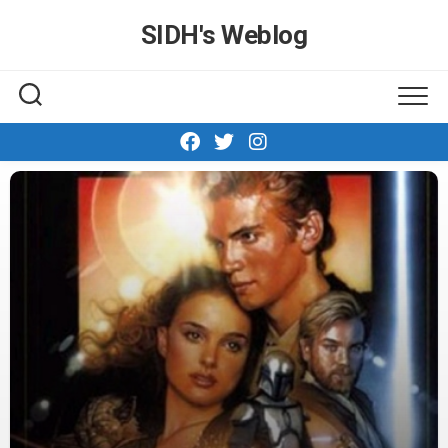
Skip
SIDH′s Weblog
to
content