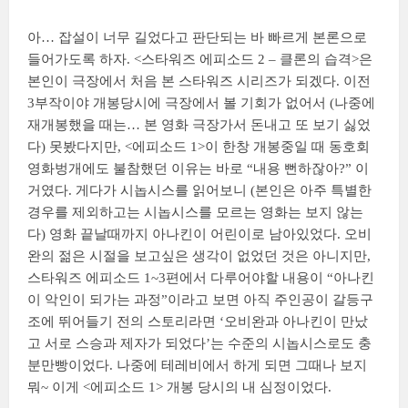
아… 잡설이 너무 길었다고 판단되는 바 빠르게 본론으로
들어가도록 하자. <스타워즈 에피소드 2 – 클론의 습격>은
본인이 극장에서 처음 본 스타워즈 시리즈가 되겠다. 이전
3부작이야 개봉당시에 극장에서 볼 기회가 없어서 (나중에
재개봉했을 때는… 본 영화 극장가서 돈내고 또 보기 싫었
다) 못봤다지만, <에피소드 1>이 한창 개봉중일 때 동호회
영화벙개에도 불참했던 이유는 바로 “내용 뻔하잖아?” 이
거였다. 게다가 시놉시스를 읽어보니 (본인은 아주 특별한
경우를 제외하고는 시놉시스를 모르는 영화는 보지 않는
다) 영화 끝날때까지 아나킨이 어린이로 남아있었다. 오비
완의 젊은 시절을 보고싶은 생각이 없었던 것은 아니지만,
스타워즈 에피소드 1~3편에서 다루어야할 내용이 “아나킨
이 악인이 되가는 과정”이라고 보면 아직 주인공이 갈등구
조에 뛰어들기 전의 스토리라면 ‘오비완과 아나킨이 만났
고 서로 스승과 제자가 되었다’는 수준의 시놉시스로도 충
분만빵이었다. 나중에 테레비에서 하게 되면 그때나 보지
뭐~ 이게 <에피소드 1> 개봉 당시의 내 심정이었다.