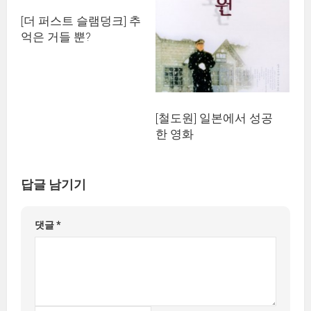
[더 퍼스트 슬램덩크] 추
억은 거들 뿐?
[철도원] 일본에서 성공
한 영화
답글 남기기
댓글
*