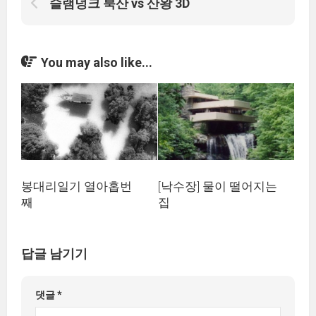
슬램덩크 북산 vs 산왕 3D
You may also like...
봉대리일기 열아홉번
[낙수장] 물이 떨어지는
째
집
답글 남기기
댓글
*