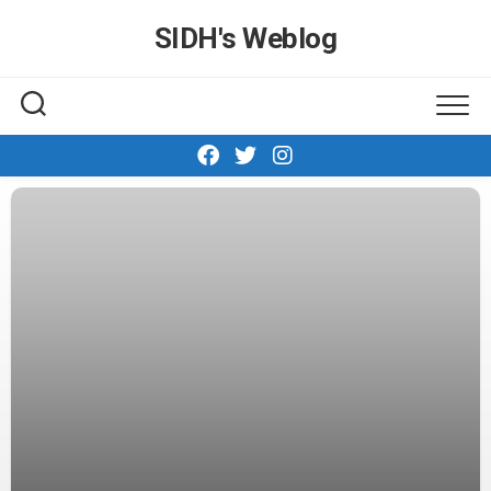
Skip
SIDH′s Weblog
to
content