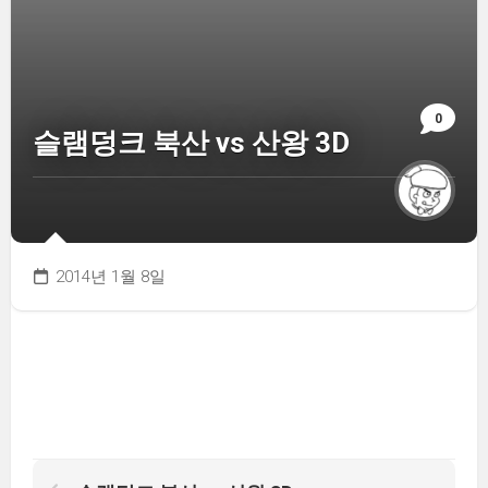
0
슬램덩크 북산 vs 산왕 3D
2014년 1월 8일