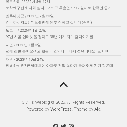
올드안티
/
2025년 5월 17일
토착왜구란게 대체 뭡니까? 왜구 후손인가요? 실제로 한국인 중에...
암흑대장군
/
2025년 2월 23일
건강하시지요? ^^ 오랫만에 안부 전하고 갑니다 (꾸벅)
윌고온
/
2025년 1월 27일
97년 처음 인터넷을 접하고 98년 여기 저기 홈페이지를...
지연
/
2025년 1월 3일
전에 한번 들어오려고 했는데 안되더니 다시 접속되네요. 오예!!!!...
재원
/
2023년 10월 24일
안녕하세요? 군제대후에 아마도 건담 찾다가 들어오게 된거 같은데....
SIDH′s Weblog © 2026. All Rights Reserved.
Powered by
WordPress
. Theme by
Alx
.