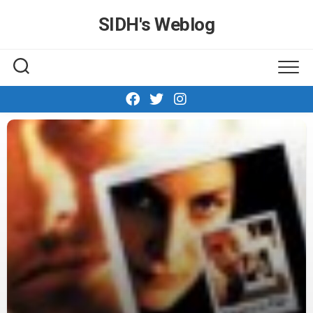
Skip
SIDH′s Weblog
to
content