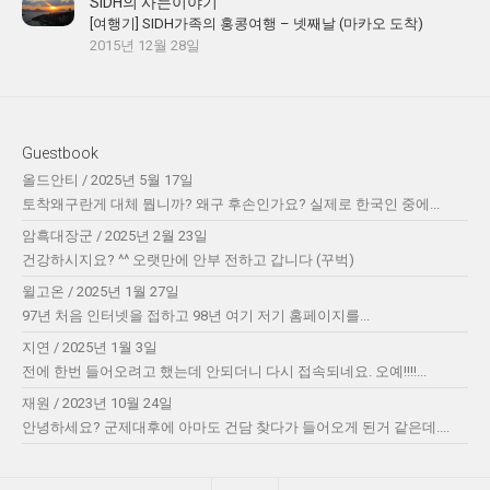
SIDH의 사는이야기
[여행기] SIDH가족의 홍콩여행 – 넷째날 (마카오 도착)
2015년 12월 28일
Guestbook
올드안티
/
2025년 5월 17일
토착왜구란게 대체 뭡니까? 왜구 후손인가요? 실제로 한국인 중에...
암흑대장군
/
2025년 2월 23일
건강하시지요? ^^ 오랫만에 안부 전하고 갑니다 (꾸벅)
윌고온
/
2025년 1월 27일
97년 처음 인터넷을 접하고 98년 여기 저기 홈페이지를...
지연
/
2025년 1월 3일
전에 한번 들어오려고 했는데 안되더니 다시 접속되네요. 오예!!!!...
재원
/
2023년 10월 24일
안녕하세요? 군제대후에 아마도 건담 찾다가 들어오게 된거 같은데....