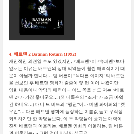
4. 배트맨 2 Batman Return (1992)
개인적인 의견일 수도 있겠지만, <배트맨>이 <슈퍼맨>보다
앞서는 이유는 배트맨의 상대 악역들이 훨씬 매력적이기 때
문이 아닐까 합니다… 팀 버튼이 “색다른 이미지”의 배트맨
을 선보인 후 배트맨 영화가 줄줄이 몇 편 이어 나왔지만,
영화 내용이나 악당의 매력이나 어느 쪽을 봐도 저는 <배트
맨 2>가 가장 좋더군요… (잭 니콜슨의 “조커”가 조금 아쉽
긴 하네요…) 대니 드 비토의 “펭귄”이나 미셀 파이퍼의 “캣
우먼”… 다른 배트맨 영화에 등장하는 이름값 높고 무작정
화려하기만 한 악당들보다, 이 두 악당들이 풍기는 매력이
진짜 배트맨과 어울리는, 배트맨 영화와 어울리는, 팀 버튼
과 어울리는-_- 그런 것이 아닐까 싶군요.