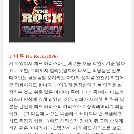
1. 더 록 The Rock (1996)
제게 있어서 에드 해리스라는 배우를 처음 각인시켜준 영화
죠… 또한, 그때까지 헐리웃영화에 나오는 악당들은 전부
매력없는 꼴통들일 뿐이라는 저만의 생각을 완전히 뒤집어
준 영화이기도 합니다… (이렇게 동정심이 가는 악역을 설
정하는 것도 쉬운 일은 아닌데) 특히나 <더 록>에서 에드 해
리스가 인상에 깊게 남았던 것은, 영화가 시작한 후 처음 몇
분을 완전히 에드 해리스의 카리스마로 장악해버리기 때문
이죠… (그 다음에 나오는 니콜라스 케이지나 숀 코넬리조
차도 뒤집기 힘든…) 에드 해리스가 인상이 뭐 그리 순하게
생긴 편은 아니라서 (<스텝맘>에서의 에드 해리스를 보고