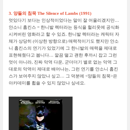
3. 양들의 침묵 The Silence of Lambs (1991)
멋있다기 보다는 인상적이었다는 말이 잘 어울리겠지만…
안소니 홉킨스 = 한니발 렉터라는 등식을 헐리웃에 공식화
시켜버린 영화라고 할 수 있죠. 한니발 렉터라는 캐릭터 자
체가 상당히 (이상한 방향으로) 매력적이기도 했지만 안소
니 홉킨스의 연기가 있었기에 그 한니발의 매력을 제대로
표현해줬다고 봅니다… 깔끔 떨고 괜한 후까시 잡고 그런
멋이 아니라, 진짜 악역 다운, 군더더기 별로 없는 악역 그
대로의 악역이 제대로 배어나는, 그런 연기를 안소니 홉킨
스가 보여주지 않았나 싶고… 그 덕분에 <양들의 침묵>은
아카데미를 휩쓸 수 있지 않았나 싶네요.