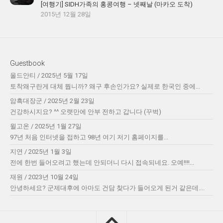
[여행기] SIDH가족의 홍콩여행 – 넷째날 (마카오 도착)
2015년 12월 28일
Guestbook
올드안티
/
2025년 5월 17일
토착왜구란게 대체 뭡니까? 왜구 후손인가요? 실제로 한국인 중에...
암흑대장군
/
2025년 2월 23일
건강하시지요? ^^ 오랫만에 안부 전하고 갑니다 (꾸벅)
윌고온
/
2025년 1월 27일
97년 처음 인터넷을 접하고 98년 여기 저기 홈페이지를...
지연
/
2025년 1월 3일
전에 한번 들어오려고 했는데 안되더니 다시 접속되네요. 오예!!!!...
재원
/
2023년 10월 24일
안녕하세요? 군제대후에 아마도 건담 찾다가 들어오게 된거 같은데....