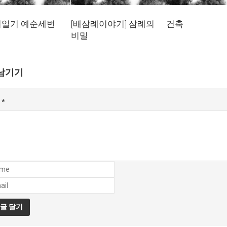
일기 예순세번
[배삼례이야기] 삼례의
건축
비밀
남기기
글
*