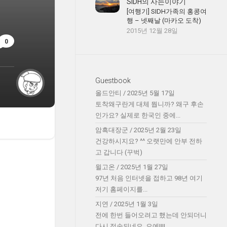
SIDH의 사는이야기
[여행기] SIDH가족의 홍콩여
행 – 넷째날 (마카오 도착)
2015년 12월 28일
0
Guestbook
올드안티
/
2025년 5월 17일
토착왜구란게 대체 뭡니까? 왜구 후손
인가요? 실제로 한국인 중에...
암흑대장군
/
2025년 2월 23일
건강하시지요? ^^ 오랫만에 안부 전하
고 갑니다 (꾸벅)
윌고온
/
2025년 1월 27일
97년 처음 인터넷을 접하고 98년 여기
저기 홈페이지를...
지연
/
2025년 1월 3일
전에 한번 들어오려고 했는데 안되더니
다시 접속되네요. 오예!!!!...