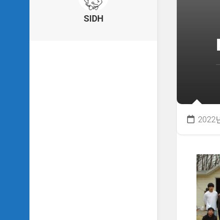
의
건
SIDH
축
물
이
야
기
SIDH
의
낙
서
2022
하
기
SIDH
의
사
는
이
야
기