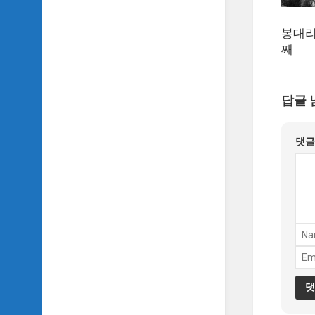
악
이
봉대리
야
기
째
SIDH
의
답글 
영
화
베
댓
스
트
5
SIDH
의
잡
문
모
음
SIDH
의