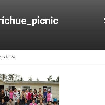
richue_picnic
년 3월 9일