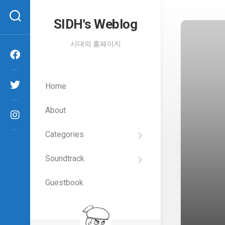
Skip
to
SIDH′s Weblog
content
시대의 홈페이지
Home
About
Categories
SIDH
의
Soundtrack
건
Films
담
이
Guestbook
Artists
야
기
SIDH