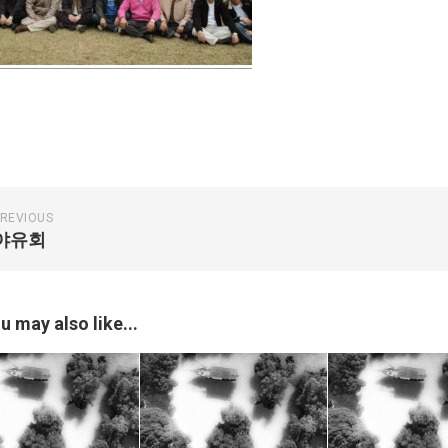
REVIOUS
야유회
u may also like...