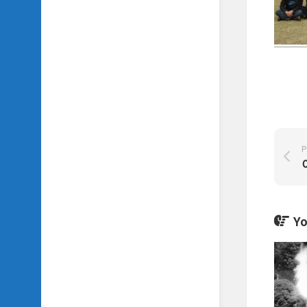
SIDH
의
삼
국
지
이
야
기
SIDH
의
P
영
화
이
야
기
Yo
SIDH
의
영
화
음