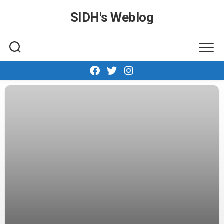
Skip
SIDH′s Weblog
to
content