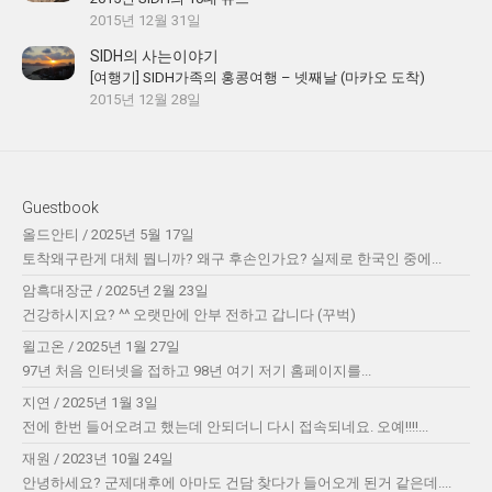
2015년 12월 31일
SIDH의 사는이야기
[여행기] SIDH가족의 홍콩여행 – 넷째날 (마카오 도착)
2015년 12월 28일
Guestbook
올드안티
/
2025년 5월 17일
토착왜구란게 대체 뭡니까? 왜구 후손인가요? 실제로 한국인 중에...
암흑대장군
/
2025년 2월 23일
건강하시지요? ^^ 오랫만에 안부 전하고 갑니다 (꾸벅)
윌고온
/
2025년 1월 27일
97년 처음 인터넷을 접하고 98년 여기 저기 홈페이지를...
지연
/
2025년 1월 3일
전에 한번 들어오려고 했는데 안되더니 다시 접속되네요. 오예!!!!...
재원
/
2023년 10월 24일
안녕하세요? 군제대후에 아마도 건담 찾다가 들어오게 된거 같은데....