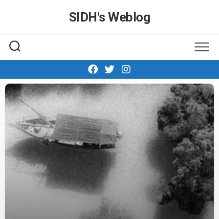
Skip
SIDH′s Weblog
to
content