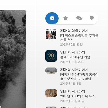
SIDH의 영화이야기
[더 퍼스트 슬램덩크] 추억은
거들 뿐?
2023년 2월 13일
SIDH의 낙서하기
홈페이지 20주년 기념
2017년 12월 20일
SIDH의 사는이야기
[여행기] SIDH가족의 홍콩여
행 – 넷째날~마지막날
2016년 1월 8일
SIDH의 낙서하기
2015년 SIDH의 10대 뉴스
교
2015년 12월 31일