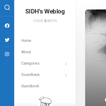
Skip
to
SIDH′s Weblog
content
시대의 홈페이지
Home
About
Categories
SIDH
의
Soundtrack
건
Films
담
이
Guestbook
Artists
야
기
SIDH