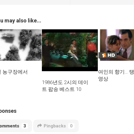
u may also like...
일 농구장에서
여인의 향기… 탱
영상
1986년도 2시의 데이
트 팝송 베스트 10
ponses
omments
3
Pingbacks
0