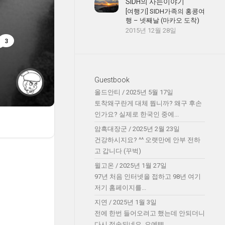
SIDH의 사는이야기
[여행기] SIDH가족의 홍콩여
행 – 넷째날 (마카오 도착)
2015년 12월 28일
3
Guestbook
올드안티
/
2025년 5월 17일
토착왜구란게 대체 뭡니까? 왜구 후손
인가요? 실제로 한국인 중에...
암흑대장군
/
2025년 2월 23일
건강하시지요? ^^ 오랫만에 안부 전하
고 갑니다 (꾸벅)
윌고온
/
2025년 1월 27일
97년 처음 인터넷을 접하고 98년 여기
저기 홈페이지를...
지연
/
2025년 1월 3일
전에 한번 들어오려고 했는데 안되더니
다시 접속되네요. 오예!!!!...