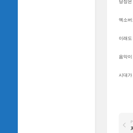
당장은
SIDH
의
삼
엑소버
국
지
이
이래도
야
기
음악이 
SIDH
의
영
시대가
화
이
야
기
SIDH
의
영
P
화
음