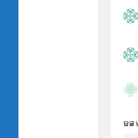
TV
이
야
기
SIDH
의
추
천
OST
SIDH
의
홈
페
이
지
운
영
답글 