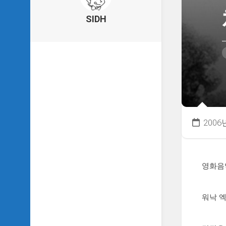
의
건
SIDH
축
물
이
야
기
SIDH
의
낙
서
2006
하
기
SIDH
의
영화음
사
는
이
워낙 
야
기