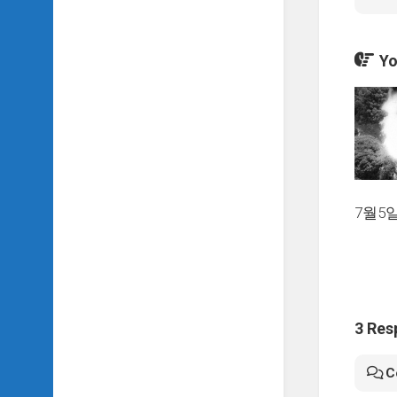
악
이
야
Yo
기
SIDH
의
영
화
베
스
트
7월5
5
SIDH
의
잡
문
모
3 Res
음
C
SIDH
의