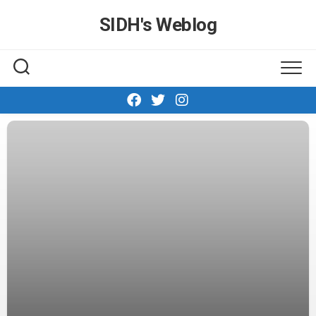
Skip
SIDH′s Weblog
to
content