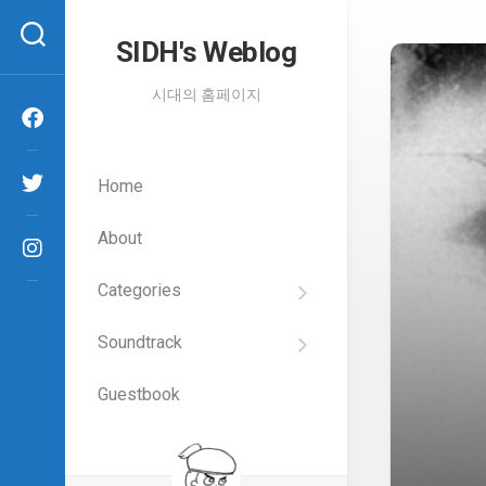
Skip
to
SIDH′s Weblog
content
시대의 홈페이지
Home
About
Categories
SIDH
의
Soundtrack
건
Films
담
이
Guestbook
Artists
야
기
SIDH