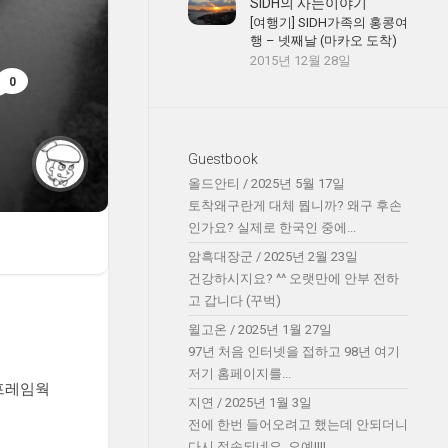
SIDH의 사는이야기
[여행기] SIDH가족의 홍콩여
행 – 넷째날 (마카오 도착)
2015년 12월 28일
0
Guestbook
올드안티
/
2025년 5월 17일
토착왜구란게 대체 뭡니까? 왜구 후손
인가요? 실제로 한국인 중에...
암흑대장군
/
2025년 2월 23일
건강하시지요? ^^ 오랫만에 안부 전하
고 갑니다 (꾸벅)
윌고온
/
2025년 1월 27일
97년 처음 인터넷을 접하고 98년 여기
저기 홈페이지를...
프레임웍
지연
/
2025년 1월 3일
전에 한번 들어오려고 했는데 안되더니
다시 접속되네요. 오예!!!!...