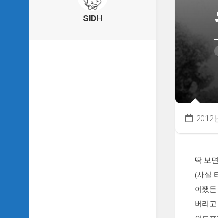
의
건
SIDH
축
물
이
야
기
SIDH
의
낙
서
2012
하
기
SIDH
의
딱 보
사
(사실 
는
이
어쨌든
야
버리고
기