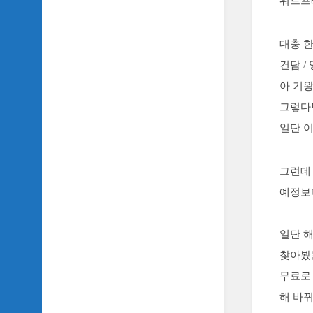
워드프
SIDH
의
삼
대충 한
국
건담 
지
이
아 기왕
야
그렇다
기
일단 
SIDH
의
영
그런데 
화
예정보
이
야
기
일단 
SIDH
찾아봤
의
무료로 
영
화
해 바
음