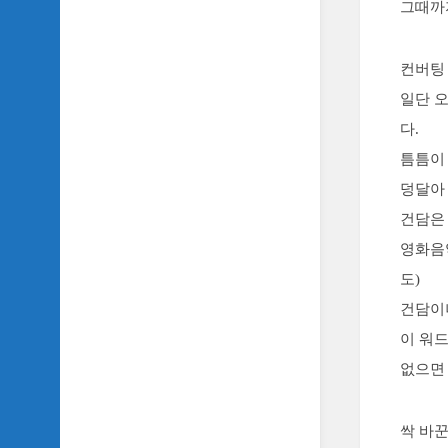
그때까
악
이
야
기
컨버팅
일단 
SIDH
의
다.
영
틈틈이
화
베
덩달아
스
건담은 
트
5
영화음
도)
SIDH
의
건담이
잡
이 워
문
모
없으면
음
SIDH
싹 바꾼
의