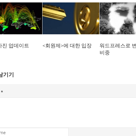
워드프레스로 변
사진 업데이트
<회원제>에 대한 입장
비중
남기기
글
*