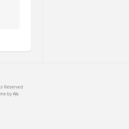
ts Reserved.
eme by
Alx
.