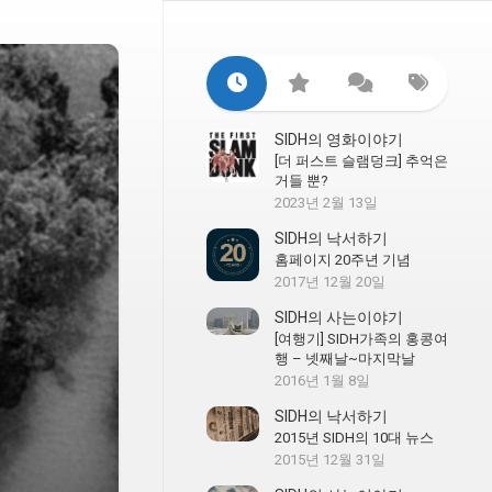
SIDH의 영화이야기
[더 퍼스트 슬램덩크] 추억은
거들 뿐?
2023년 2월 13일
SIDH의 낙서하기
홈페이지 20주년 기념
2017년 12월 20일
SIDH의 사는이야기
[여행기] SIDH가족의 홍콩여
행 – 넷째날~마지막날
2016년 1월 8일
SIDH의 낙서하기
2015년 SIDH의 10대 뉴스
2015년 12월 31일