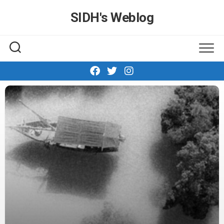
Skip
SIDH′s Weblog
to
content