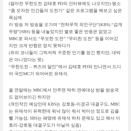
(얼마전 무한도전 김태호 PD의 인터뷰에도 나오지만) 평소
“좀 모자란 인간들의 도전기” 같은 프로그램을 해보고 싶은
욕심에
이 방송 저 방송을 오가며 “천하무적 외인구단”(KBS) “감개
무량”(SBS) 등을 내놓았지만 별로 좋은 반응은 없었고
MBC로 와서도 “무모한 도전” “무리한 도전” 등을 이어갔
지만 크게 반향은 얻지 못하다가
(위의 코너들이 그럭저럭 꾸준한 인기를 얻긴 했지만, 대박
은 아니었다는 뜻)
“무한도전 – 퀴즈의 달인”에서 김태호 PD와 만나면서 드디
어 국민MC가 되어버린 유재석.
올 연말에는 MBC에서 안주면 딱히 연예대상 받을 방송국
도 없어보이긴 하지만
(개인적인 예상인데 KBS는 강호동-이경규 대결구도, MBC
는 유재석이 유력한데 워낙 많이 줘서 박미선 정도로 김을
뺄 가능성, SBS는 패떴에 유재석 하차 문제도 있고 해서 이
효리-강호동 대결구도가 아닐까 싶음)