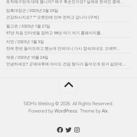
토착왜구란게 대체 뭡니까? 왜구 후손인가요? 실제로 한국인 중에...
암흑대장군
/
2025년 2월 23일
건강하시지요? ^^ 오랫만에 안부 전하고 갑니다 (꾸벅)
윌고온
/
2025년 1월 27일
97년 처음 인터넷을 접하고 98년 여기 저기 홈페이지를...
지연
/
2025년 1월 3일
전에 한번 들어오려고 했는데 안되더니 다시 접속되네요. 오예!!!!...
재원
/
2023년 10월 24일
안녕하세요? 군제대후에 아마도 건담 찾다가 들어오게 된거 같은데....
SIDH′s Weblog © 2026. All Rights Reserved.
Powered by
WordPress
. Theme by
Alx
.