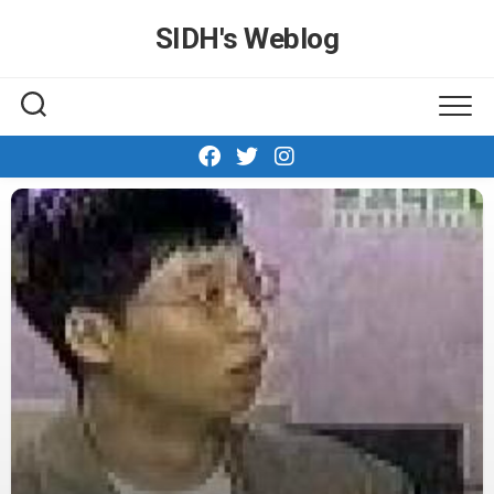
Skip
SIDH′s Weblog
to
content