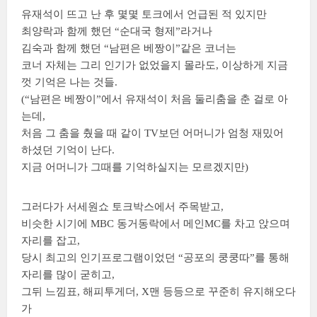
유재석이 뜨고 난 후 몇몇 토크에서 언급된 적 있지만
최양락과 함께 했던 “순대국 형제”라거나
김숙과 함께 했던 “남편은 베짱이”같은 코너는
코너 자체는 그리 인기가 없었을지 몰라도, 이상하게 지금
껏 기억은 나는 것들.
(“남편은 베짱이”에서 유재석이 처음 둘리춤을 춘 걸로 아
는데,
처음 그 춤을 췄을 때 같이 TV보던 어머니가 엄청 재밌어
하셨던 기억이 난다.
지금 어머니가 그때를 기억하실지는 모르겠지만)
그러다가 서세원쇼 토크박스에서 주목받고,
비슷한 시기에 MBC 동거동락에서 메인MC를 차고 앉으며
자리를 잡고,
당시 최고의 인기프로그램이었던 “공포의 쿵쿵따”를 통해
자리를 많이 굳히고,
그뒤 느낌표, 해피투게더, X맨 등등으로 꾸준히 유지해오다
가