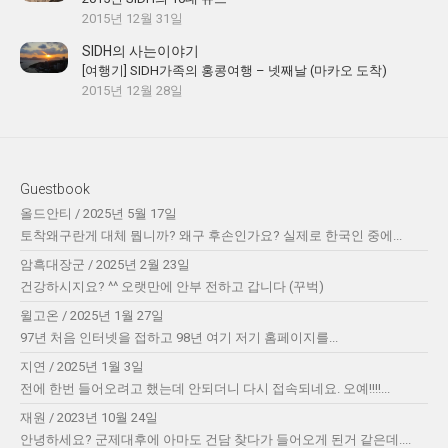
2015년 12월 31일
SIDH의 사는이야기
[여행기] SIDH가족의 홍콩여행 – 넷째날 (마카오 도착)
2015년 12월 28일
Guestbook
올드안티
/
2025년 5월 17일
토착왜구란게 대체 뭡니까? 왜구 후손인가요? 실제로 한국인 중에...
암흑대장군
/
2025년 2월 23일
건강하시지요? ^^ 오랫만에 안부 전하고 갑니다 (꾸벅)
윌고온
/
2025년 1월 27일
97년 처음 인터넷을 접하고 98년 여기 저기 홈페이지를...
지연
/
2025년 1월 3일
전에 한번 들어오려고 했는데 안되더니 다시 접속되네요. 오예!!!!...
재원
/
2023년 10월 24일
안녕하세요? 군제대후에 아마도 건담 찾다가 들어오게 된거 같은데....