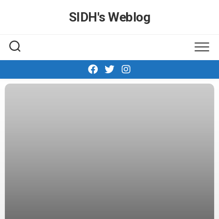
Skip
SIDH′s Weblog
to
content