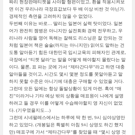
짜리 현장판매티켓을 사야할 형편이었고, 환율 적용시켜보
면 이건 우리나라 극장표값보다 두 배 이상 비싼 것 아닌가.
경제적인 측면을 고려하지 않을 수 없었다.
두번째 이유는 바로… 딸리는 일본어 실력 탓이었다. 일본
어가 완전히 젬병은 아니지만 실전회화 경력 전무하고, 우
리나라 사람들 영어 독해는 잘해도 리스닝은 잘 안되는 것
처럼 일본어 책은 술술(까지는 아니지만) 읽어도 말하는 건
도통 알아듣기 힘든 대한민국 입시교육의 피해자인 관계로,
극장에서 “티켓 달라”는 말을 어떻게 해야할지 몰랐다는 말
이다. 물론, 표 파는 곳에 가서 “제타간다무”라고 하면 대충
알아들을 것이고, 시간도 몇시 몇분 정도를 못알아듣고 말
하지 못할 수준은 아니기에 대충은 구매할 수 있었을 거다.
그런데 모든 일에는 항상 돌발상황이 있게 마련. 혹여 “매
진”이라거나 기타 예상 밖의 상황을 매표원이 나에게 설명
하려고 들 경우 이를 어떻게 수습해야할지 영 자신이 없었
다. (기우였을지도…)
그런데 시네팔레스에서는 하루에 딱 한 번, 9시 심야상영만
하고 있었다. (개봉일은 특별히 아침 9시 상영도 하긴 했지
만) 매표구에 가서 “제타간다무”를 찾았을 때 “몇시 상영 것