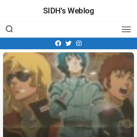
Skip
SIDH′s Weblog
to
content