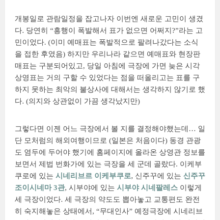
개봉일로 관람일정을 잡고나자 이번엔 새로운 고민이 생겼
다. 당연히 “흥행이 폭발해서 표가 없으면 어쩌지?”라는 고
민이었다. (이미 예매표는 폭발적으로 팔려나갔다는 소식
을 접한 후였음) 하지만 우리나라 같으면 예매표와 현장판
매표는 구분되어있고, 당일 아침에 극장에 가면 늦은 시각
상영표는 거의 구할 수 있었다는 점을 떠올리고는 표를 구
하지 못하는 최악의 불상사에 대해서는 생각하지 않기로 했
다. (의지와 상관없이 가끔 생각났지만)
그렇다면 이젠 어느 극장에서 볼 지를 결정해야했는데… 일
단 모처럼의 해외여행이므로 (일본은 처음이다) 동경 관광
도 염두에 두어야 했기에 홈페이지에 올라온 상영관 정보를
보면서 제법 번화가에 있는 극장을 세 군데 골랐다. 이케부
쿠로에 있는
시네리브르 이케부쿠로
, 신주꾸에 있는
신주꾸
조이시네마 3관
, 시부야에 있는
시부야 시네팔레스
이렇게
세 극장이었다. 세 극장의 약도도 뽑아놓고 교통편도 완전
히 숙지해놓은 상태에서, “무대인사” 예정극장에 시네리브