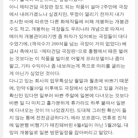
아니 제타건담 극장판 정도 되는 작품이 설마 2주만에 극장
에서 내려가겠느냐 싶겠지만, 뚜껑이 열리기 전까지 내가
조사한 바에 따르면 다른 화제작들에 비해 개봉하는 개봉관
수도 적고, 개봉하는 극장들도 우리나라 개념으로 따져서
메이저 개봉관이라기엔 좀 하자가 있어뵈는 극장들이 대다
수였기에, (객석수가 200석을 넘는 극장이 거의 없었다) 배
급사 측에서도 <제타건담 극장판>으로 흥행에서 떼돈 벌려
는 것보다는 이 작품을 빌미로 어떻게 프라모델이나 좀더
팔고, 기타 수익이나 좀 내보려는게 쪽으로 머리를 굴리는
게 아닌가 싶었던 것이다.
다니고 있는 회사의 업무특성상 월말과 월초에 바쁘기 때문
에, 만약 6월10일 이후에도 극장에서 상영하고 있을 거라는
확신만 있다면 일부러 바쁜 주말에 일본에 다녀오는 것보다
바쁜 일 다 마치고 홀가분하게 휴가라도 하루 붙여서 일본
에 다녀오는 것이 더 나았겠지만, 도대체 그러한 확신이 들
지 않는 통에 전전긍긍하다가, 에라 모르겠다, 연휴로 진작
에 일본행 비행기가 매진돼버린 6월4일이 아닌 5월28일, 대
망의 개봉일로 일본 방문일정을 잡아버리고 말았다.