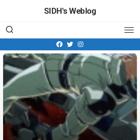
Skip
SIDH′s Weblog
to
content