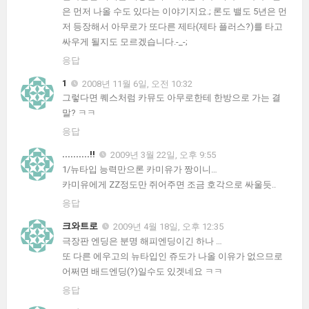
은 먼저 나올 수도 있다는 이야기지요.; 론도 밸도 5년은 먼
저 등장해서 아무로가 또다른 제타(제타 플러스?)를 타고
싸우게 될지도 모르겠습니다.-_-;
응답
1
2008년 11월 6일, 오전 10:32
그렇다면 퀘스처럼 카뮤도 아무로한테 한방으로 가는 결
말? ㅋㅋ
응답
..........!!
2009년 3월 22일, 오후 9:55
1/뉴타입 능력만으론 카미유가 짱이니…
카미유에게 ZZ정도만 쥐어주면 조금 호각으로 싸울듯..
응답
크와트로
2009년 4월 18일, 오후 12:35
극장판 엔딩은 분명 해피엔딩이긴 하나 …
또 다른 에우고의 뉴타입인 쥬도가 나올 이유가 없으므로
어쩌면 배드엔딩(?)일수도 있겟네요 ㅋㅋ
응답