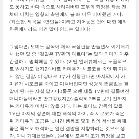
도 못하고 바다 속으로 사라져버린 포우의 퇴장은 작품 전
체에 미치는 영향의 측면에서 볼 때 너무 미미했던 거다.
(최소한, 제목을 <연인들>이라고 지어놓은 것에 대한 예의
차원에서라도 이건 말이 안되는 일이다)
그렇다면, 토미노 감독이 제타 극장판을 만들면서 여기저기
서 했던 말 중
“결말은 TV판과 다르다”
는 말의 의미가 아주
간결하고 명확해질 수 있다. (어떤 인터뷰에서는 노골적으
로 밝히기도 했지만) 바로 카미유가 시로코를 죽인 뒤 미치
지 않는 결말. 이 상태로 3부가 진행된다면 마지막에서 카
미유가 시로코를 죽이고 미쳐버린다면 상당히 뜬금없는 결
말이 된다는 사실 말이다.(물론 오랜 세월 TV판에 길들여진
매니아들이라면 안그렇겠지만) 솔직히 2부를 보기 전까지
는 카미유가 미치지 않을 거다, 라는 토미노 감독의 말을
TV판 마지막 장면에 대한 해석의 차이, 즉 시로코가 죽은
뒤 카미유의 조금은 넋나간 행동을 몇몇 씬의 첨삭을 통해
좋은 쪽으로 해석하는 열린 결말을 지향하려는 것으로 생
각, 아니 기대했었는데, 2부에서 포우의 조기 퇴장을 보고