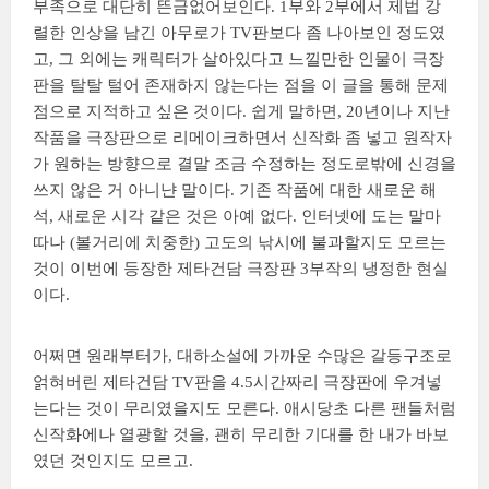
부족으로 대단히 뜬금없어보인다. 1부와 2부에서 제법 강
렬한 인상을 남긴 아무로가 TV판보다 좀 나아보인 정도였
고, 그 외에는 캐릭터가 살아있다고 느낄만한 인물이 극장
판을 탈탈 털어 존재하지 않는다는 점을 이 글을 통해 문제
점으로 지적하고 싶은 것이다. 쉽게 말하면, 20년이나 지난
작품을 극장판으로 리메이크하면서 신작화 좀 넣고 원작자
가 원하는 방향으로 결말 조금 수정하는 정도로밖에 신경을
쓰지 않은 거 아니냔 말이다. 기존 작품에 대한 새로운 해
석, 새로운 시각 같은 것은 아예 없다. 인터넷에 도는 말마
따나 (볼거리에 치중한) 고도의 낚시에 불과할지도 모르는
것이 이번에 등장한 제타건담 극장판 3부작의 냉정한 현실
이다.
어쩌면 원래부터가, 대하소설에 가까운 수많은 갈등구조로
얽혀버린 제타건담 TV판을 4.5시간짜리 극장판에 우겨넣
는다는 것이 무리였을지도 모른다. 애시당초 다른 팬들처럼
신작화에나 열광할 것을, 괜히 무리한 기대를 한 내가 바보
였던 것인지도 모르고.