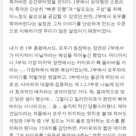
죽어버린 순간부터였을 것이다. 1부에서 보여줬던 스토리
의 축약은 단순히 “빠른 진행”과 “밀도있는 구성”을 위해
어느정도 필요성을 공감할 수 있었던 반면, 2부에서 포우를
죽여버린다는 설정은 그저 이야기를 단순하게 만드는 수준
으로 이해하기엔 무리가 많은 설정이기 때문이었다.
내가 쓴 1부 총평에서도, 포우가 등장하는 장면은 2부에서
가 마지막이 아닐까라는 예상을 적어놓긴 했었다. 어디까지
나 3부의 가장 마지막 장면에서는 카미유가 홱 돌아버릴 거
라는 -_- 가정하에서 해본 예상이었는데, 2부에서 포우와의
이야기를 어떻게든 완결하고, 3부에서는 올곧게 하만과 시
로코, 샤아와의 대결에 집중하는 게 1,2,3부로 나눔에 있어
서 효과적인 배치라는 생각이었던 거다. 뭐, 결과적으로 맞
긴 맞은 셈이 됐는데… 그렇다고 킬리만자로가 완전히 빠져
버리는 시나리오는… 음… 솔직히 약간 당황스러웠다. 제타
건담이라는 작품에서 포우가 차지하는 위치로 볼 때 적어도
극장판 3부작 중 1부 정도는 거의 풀로 장악하는 포스를 뿜
어줘야 된다는 기대치를 감안하면, 카미유와의 짧은 데이트
후 그저 카미유를
“우주로 돌려보내주는”
역할 이상도 이하