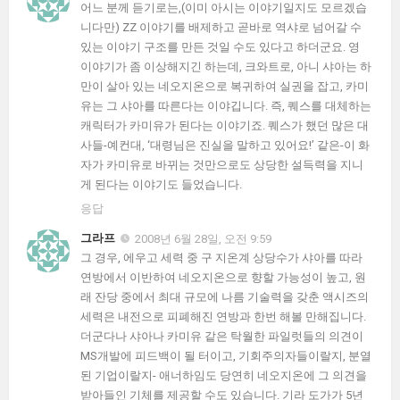
어느 분께 듣기로는,(이미 아시는 이야기일지도 모르겠습
니다만) ZZ 이야기를 배제하고 곧바로 역샤로 넘어갈 수
있는 이야기 구조를 만든 것일 수도 있다고 하더군요. 영
이야기가 좀 이상해지긴 하는데, 크와트로, 아니 샤아는 하
만이 살아 있는 네오지온으로 복귀하여 실권을 잡고, 카미
유는 그 샤아를 따른다는 이야깁니다. 즉, 퀘스를 대체하는
캐릭터가 카미유가 된다는 이야기죠. 퀘스가 했던 많은 대
사들-예컨대, ‘대령님은 진실을 말하고 있어요!’ 같은-이 화
자가 카미유로 바뀌는 것만으로도 상당한 설득력을 지니
게 된다는 이야기도 들었습니다.
응답
그라프
2008년 6월 28일, 오전 9:59
그 경우, 에우고 세력 중 구 지온계 상당수가 샤아를 따라
연방에서 이반하여 네오지온으로 향할 가능성이 높고, 원
래 잔당 중에서 최대 규모에 나름 기술력을 갖춘 액시즈의
세력은 내전으로 피폐해진 연방과 한번 해볼 만해집니다.
더군다나 샤아나 카미유 같은 탁월한 파일럿들의 의견이
MS개발에 피드백이 될 터이고, 기회주의자들이랄지, 분열
된 기업이랄지- 애너하임도 당연히 네오지온에 그 의견을
받아들인 기체를 제공할 수도 있습니다. 기라 도가가 5년