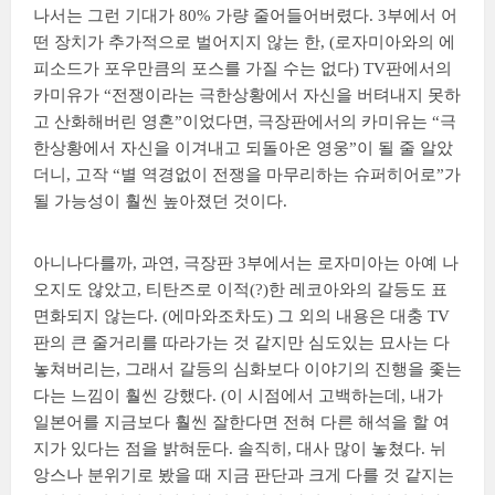
나서는 그런 기대가 80% 가량 줄어들어버렸다. 3부에서 어
떤 장치가 추가적으로 벌어지지 않는 한, (로자미아와의 에
피소드가 포우만큼의 포스를 가질 수는 없다) TV판에서의
카미유가 “전쟁이라는 극한상황에서 자신을 버텨내지 못하
고 산화해버린 영혼”이었다면, 극장판에서의 카미유는 “극
한상황에서 자신을 이겨내고 되돌아온 영웅”이 될 줄 알았
더니, 고작 “별 역경없이 전쟁을 마무리하는 슈퍼히어로”가
될 가능성이 훨씬 높아졌던 것이다.
아니나다를까, 과연, 극장판 3부에서는 로자미아는 아예 나
오지도 않았고, 티탄즈로 이적(?)한 레코아와의 갈등도 표
면화되지 않는다. (에마와조차도) 그 외의 내용은 대충 TV
판의 큰 줄거리를 따라가는 것 같지만 심도있는 묘사는 다
놓쳐버리는, 그래서 갈등의 심화보다 이야기의 진행을 좇는
다는 느낌이 훨씬 강했다. (이 시점에서 고백하는데, 내가
일본어를 지금보다 훨씬 잘한다면 전혀 다른 해석을 할 여
지가 있다는 점을 밝혀둔다. 솔직히, 대사 많이 놓쳤다. 뉘
앙스나 분위기로 봤을 때 지금 판단과 크게 다를 것 같지는