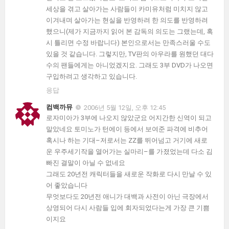
세상을 겪고 살아가는 사람들이 카미유처럼 미치지 않고
이겨내며 살아가는 현실을 반영하려 한 의도를 반영하려
했으니(제가 지금까지 읽어 본 감독의 의도는 그랬는데, 혹
시 틀리면 수정 바랍니다) 본인으로서는 만족스러울 수도
있을 것 같습니다. 그렇지만, TV판의 아우라를 원했던 대다
수의 팬들에게는 아니었겠지요. 그래도 3부 DVD가 나오면
구입하려고 생각하고 있습니다.
응답
컴백까뮤
2006년 5월 12일, 오후 12:45
로자미아가 3부에 나오지 않았군요 어지간한 신역이 되고
말았네요 토미노가 턴에이 등에서 보여준 파격에 비추어
혹시나 하는 기대–저로서는 ZZ를 뛰어넘고 거기에 새로
운 우주세기작을 열어가는 실마리–를 가졌었는데 다소 김
빠진 결말이 아닐 수 없네요
그래도 20년전 캐릭터들을 새로운 작화로 다시 만날 수 있
어 좋았습니다
무엇보다도 20년전 애니가 대백과 사전이 아닌 극장에서
상영되어 다시 사람들 입에 회자되었다는게 가장 큰 기쁨
이지요