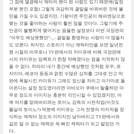
그 점에 열광해서 제타의 팬이 된 사람도 있기 때문에(일정
부분 본인 포함) 그렇게 과감하게 결말을 바꿔버린 것에 불
만을 가질 수도 있겠지만, 기왕이면 주인공이 해피엔딩으로
맺는 것을 좋아하는 사람이 훨씬 많을 것이다. 그렇기에 주
인공이 불행하게 맺어지는 음울한 설정보다 이번 극장판의
“아무도 예상못했던”
-_- 결말을 환영하는 사람이 더 많을지
도 모른다. 하지만, 스토리가 아닌 캐릭터만을 보면 일년전
쟁 시절의 아무로나 TV판에서의 카미유에 비해 극장판에
서의 카미유는 임팩트가 한참 약해졌다는 점을 지적하지 않
을 수 없다. 차라리 내가 중간에 예상했던 것처럼 포우, 로
자미아, 레코아 등등과 얽힌 수많은 상처를 그대로 안고 막
판에 폭발시킨 카미유가 그래도 정신을 차리고 아가마로 돌
아온다는 설정 정도였더라면 아바오아 쿠에서 탈출하던 아
무로 정도의 이미지는 충분히 각인시킬 수 있었겠지만, 아
예 여지를 없애버리려는 토미노 감독의 사전작업(이것도
몰살의 토미노?) 덕분에 카미유는 그저 전쟁의 마지막을 장
식하는 캐릭터 정도의 이미지만 남아버리고 TV판에서와
같은 알 수 없는 매력은 쏙 빠진 캐릭터가 되고 말았던 거
다.