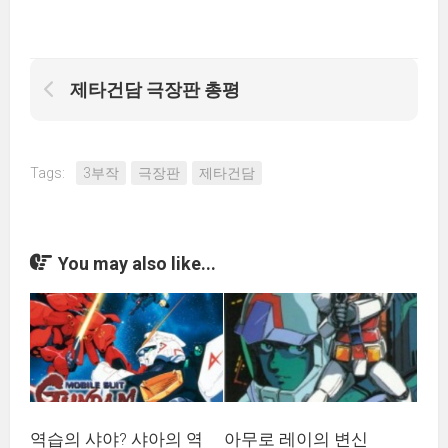
제타건담 극장판 총평
Tags:
3부작
극장판
제타건담
You may also like...
역습의 샤야? 샤아의 역
아무로 레이의 변신