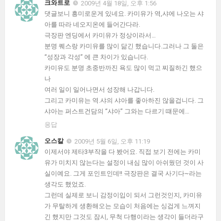
크와트로
2009년 4월 18일, 오후 1:56
댓글보니 흥미로운게 있네요. 카미유가 역,샤에 나오는 샤
아를 따라 네오지온에 들어간다라.
극장판 엔딩에서 카미유가 정상이라서…
분명 퀘스랑 카미유를 많이 닮긴 했습니다.그러나 그 둘은
“성장과 각성” 에 큰 차이가 있습니다.
카미유도 분명 초중반까진 욕도 많이 먹고 찌질하긴 했으
나
여러 일이 일어나면서 성장해 나갑니다.
그리고 카미유는 역.샤의 샤아를 좋아하진 않을겁니다. 그
샤아는 퍼스트건담의 “샤아” 그와는 다르기 떄문에…
응답
오스칼
2009년 5월 6일, 오후 11:19
이제서야 제타3부작을 다 봤어요. 직접 보기 전에는 카미
유가 미치지 않는다는 설정이 내심 많이 아쉬웠던 것이 사
실이예요. 그게 포인트인데!! 극장판은 결국 사기다~라는
생각도 했었죠.
그런데 실제로 보니 감정이입이 되서 그런것인지, 카미유
가 무탈하게 생환해오는 모습이 처음에는 싱겁게 느껴지
긴 했지만 그것도 잠시, 무척 다행이라는 생각이 들더라구