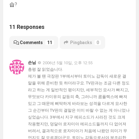
습?
11 Responses
Comments
11
Pingbacks
0
손님
2006년 5월 10일, 오후 12:55
총평 잘 읽었습니다.
제가 볼 땐 극장판 1부에서부터 토미노 감독이 새로운 결
말을 위해 준비한 듯 하더라구요. TV판과는 조금 다른 정도
라고 하는 게 일반적인 평이지만, 세부적인 묘사가 빠지고,
무엇보다 카미유의 갈등의 축, 그러니까 콤플렉스에 빠져
있고 그 때문에 삐딱하게 바라보는 성격을 다르게 묘사한
그 순간부터 TV판의 결말은 이미 바랄 수 없는 게 아니었나
싶었습니다. 3부에서 지구 에피소드가 사라진 것도 크게
작용했지만, 덩달아 로자미아 에피소드들까지 다 없어져
버려서, 결과적으로 로자미아가 처음에 나왔던 의미가 무
언지도 잘 모르겠더군요. 토미노 감독으로서야 부조리한