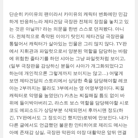
단순히 카미유의 팬이라서 카미유의 캐릭터 변화에만 민감
하게 반응하느라 제타건담 극장판 전체의 장점을 놓치고 있
는 것은 아닐까? 라는 의문을 한번 스스로 던져봤다. 아니
다. 전체적으로 축약된 이야기 탓인지 제타건담 극장판을
통털어서 캐릭터가 살아있는 인물은 그리 많지 않다. TV판
에서 지휘관과 파일럿으로서 양분된 역할을 담당하는 바람
에 위험한 줄타기를 하던 샤아는 그냥 파일럿처럼 보이고,
(일부 극장판을 감상하신 분들이 샤아가 개그화되었다고
하는데 개인적으론 그렇게까지 보이지는 않고…) 어떻게
보면 제타건담의 스토리에서 상당한 축을 담당해야할 레코
아는 2부까지는 몰라도 3부에서는 영 어영부영이다. 찌질
캐릭터로 악명을 높였던(?) 카츠는 찌질해질 틈도 없이 바
위에 들이박아버리고, 라스트 보스 역할을 담당해야할 시로
코도 에피소드가 상당부분 삭제되면서 후까시맨 정도(하
긴, TV판에서도 그 정도이긴 했지만)로밖에 안보인다. 내가
다른 글에서도 언급했던 불운한 안티히어로 제리드 메사는
아예 존재감 상실, 극장판 막판의 야장 대활약은 앞뒤 연결